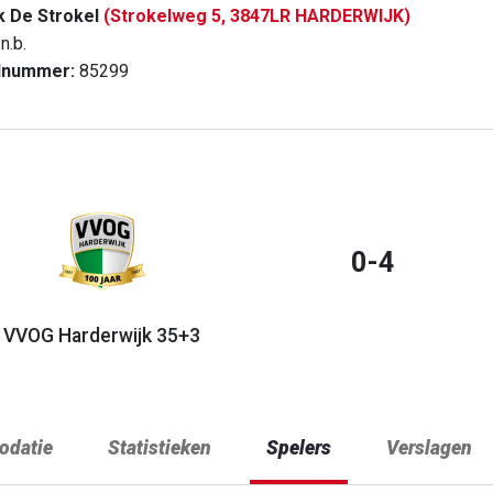
k De Strokel
(Strokelweg 5, 3847LR HARDERWIJK)
n.b.
dnummer:
85299
0-4
VVOG Harderwijk 35+3
datie
Statistieken
Spelers
Verslagen