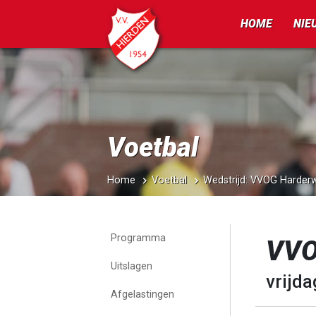
HOME
NIE
Voetbal
Home
Voetbal
Wedstrijd: VVOG Harderw
Programma
VVO
Uitslagen
vrijda
Afgelastingen