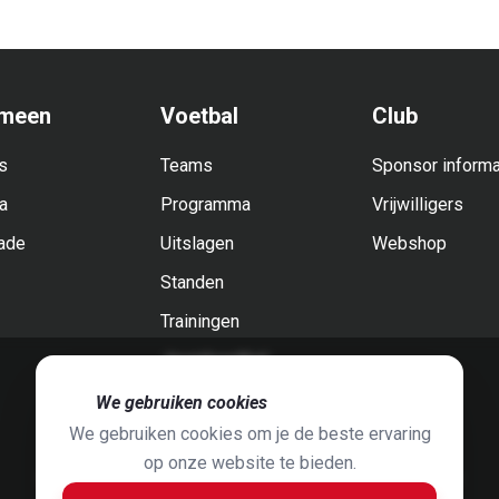
meen
Voetbal
Club
s
Teams
Sponsor informa
a
Programma
Vrijwilligers
ade
Uitslagen
Webshop
Standen
Trainingen
Jeugdvoetbal
🍪
We gebruiken cookies
We gebruiken cookies om je de beste ervaring
op onze website te bieden.
Foto's door
Jaap Hop
& ontwerpen door
Grafyska