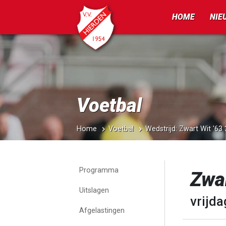
HOME
NIE
Voetbal
Home
Voetbal
Wedstrijd: Zwart Wit '6
Programma
Zwar
Uitslagen
vrijda
Afgelastingen