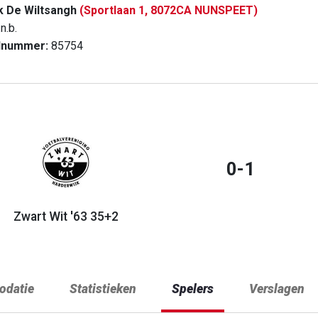
k De Wiltsangh
(Sportlaan 1, 8072CA NUNSPEET)
n.b.
dnummer:
85754
0-1
Zwart Wit '63 35+2
datie
Statistieken
Spelers
Verslagen