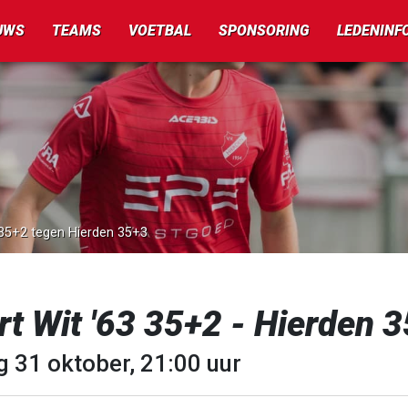
UWS
TEAMS
VOETBAL
SPONSORING
LEDENINF
3 35+2 tegen Hierden 35+3
t Wit '63 35+2 - Hierden 
g 31 oktober, 21:00 uur