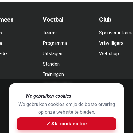
meen
Voetbal
Club
s
Teams
Sponsor informa
a
Programma
Vrijwilligers
ade
Uitslagen
Webshop
Standen
Trainingen
Jeugdvoetbal
🍪
We gebruiken cookies
We gebruiken cookies om je de beste ervaring
op onze website te bieden.
Foto's door
Jaap Hop
& ontwerpen door
Grafyska
✓ Sta cookies toe
Built by
Bluey B.V.
& Jelle de Haan