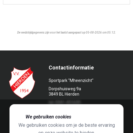
De wedstrijdgegevens zijn voor het laatst aangepast op 05-08-2026 om 05:12.
Contactinformatie
Sportpark "Mheenzicht"
Dorpshuisweg 9a
3849 BL Hierden
tel. 0341-451639
🍪
We gebruiken cookies
We gebruiken cookies om je de beste ervaring
op onze website te bieden.