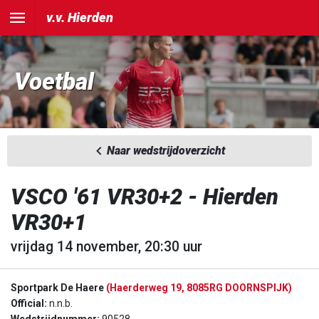
v.v. Hierden
Voetbal
Naar wedstrijdoverzicht
VSCO '61 VR30+2 - Hierden
VR30+1
vrijdag 14 november, 20:30 uur
Sportpark De Haere
(Haerderweg 19, 8085RG DOORNSPIJK)
Official:
n.n.b.