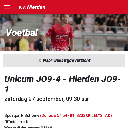
v.v. Hierden
Voetbal
Naar wedstrijdoverzicht
Unicum JO9-4 - Hierden JO9-
1
zaterdag 27 september, 09:30 uur
Sportpark Schouw
(Schouw 54 54 -01, 8232XK LELYSTAD)
Official:
n.n.b.