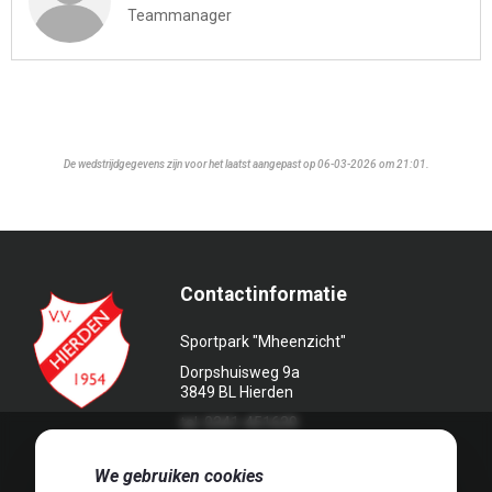
Teammanager
De wedstrijdgegevens zijn voor het laatst aangepast op 06-03-2026 om 21:01.
Contactinformatie
Sportpark "Mheenzicht"
Dorpshuisweg 9a
3849 BL Hierden
tel. 0341-451639
🍪
We gebruiken cookies