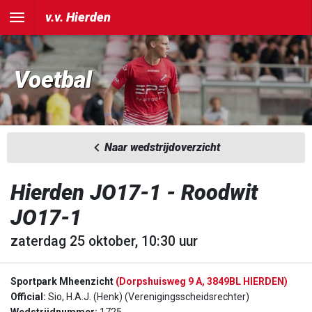
v.v. Hierden
Voetbal
Naar wedstrijdoverzicht
Hierden JO17-1 - Roodwit
JO17-1
zaterdag 25 oktober, 10:30 uur
Sportpark Mheenzicht
(Dorpshuisweg 9 A, 3849BL HIERDEN)
Official:
Sio, H.A.J. (Henk) (Verenigingsscheidsrechter)