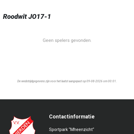
Roodwit JO17-1
Geen spelers gevonden.
De wedstrijdgegevens zijn voor het laatst aangepast op 09-08-2026 om 00:01.
Contactinformatie
Sportpark "Mheenzicht"