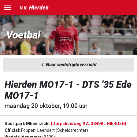
v.v. Hierden
Voetbal
Naar wedstrijdoverzicht
Hierden MO17-1 - DTS '35 Ede
MO17-1
maandag 20 oktober, 19:00 uur
Sportpark Mheenzicht
(Dorpshuisweg 9 A, 3849BL HIERDEN)
Official:
Foppen, Leendert (Scheidsrechter)