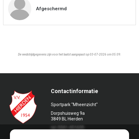
Afgeschermd
De wedstrijdgegevens zijn voor het laatst aangepast op 03-07-2026 om 05:09.
Contactinformatie
Sportpark "Mheenzicht"
Dorpshuisweg 9a
3849 BL Hierden
tel. 0341-451639