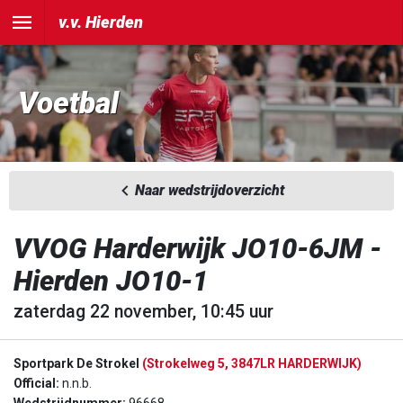
v.v. Hierden
Voetbal
Naar wedstrijdoverzicht
VVOG Harderwijk JO10-6JM -
Hierden JO10-1
zaterdag 22 november, 10:45 uur
Sportpark De Strokel
(Strokelweg 5, 3847LR HARDERWIJK)
Official:
n.n.b.