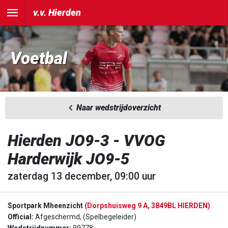
v.v. Hierden
Voetbal
Naar wedstrijdoverzicht
Hierden JO9-3 - VVOG
Harderwijk JO9-5
zaterdag 13 december, 09:00 uur
Sportpark Mheenzicht
(Dorpshuisweg 9 A, 3849BL HIERDEN)
Official:
Afgeschermd, (Spelbegeleider)