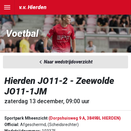
v.v. Hierden
Voetbal
Naar wedstrijdoverzicht
Hierden JO11-2 - Zeewolde
JO11-1JM
zaterdag 13 december, 09:00 uur
Sportpark Mheenzicht
(Dorpshuisweg 9 A, 3849BL HIERDEN)
Official:
Afgeschermd, (Scheidsrechter)