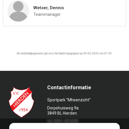
Wetser, Dennis
Teammanager
De wedstrijdgegevens zijn voor het laatst aangepast op 30-06-2026 om 07:45.
Contactinformatie
Sportpark "Mheenzicht"
Dorpshuisweg 9a
3849 BL Hierden
tel. 0341-451639