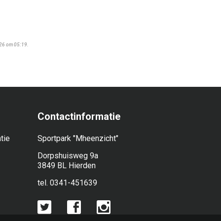
026 om 05:19.
Contactinformatie
tie
Sportpark "Mheenzicht"
Dorpshuisweg 9a
3849 BL Hierden
tel. 0341-451639