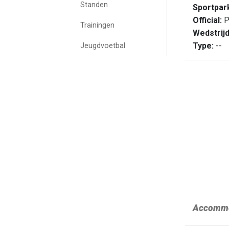
Standen
Sportpar
Official:
P
Trainingen
Wedstrij
Type:
--
Jeugdvoetbal
Accommo