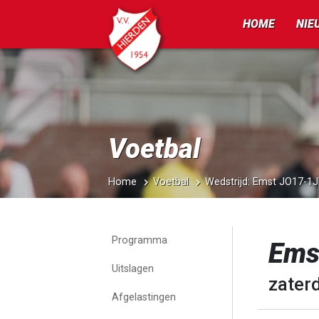
HOME
NIE
Voetbal
Home
Voetbal
Wedstrijd: Emst JO17-1
Programma
Ems
Uitslagen
zater
Afgelastingen