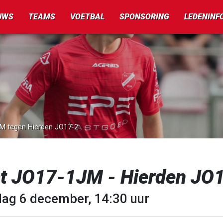
UWS
TEAMS
VOETBAL
SPONSORING
LEDENINF
JM tegen Hierden JO17-2
t JO17-1JM - Hierden JO
dag 6 december, 14:30 uur