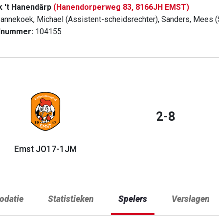
k 't Hanendârp
(Hanendorperweg 83, 8166JH EMST)
annekoek, Michael (Assistent-scheidsrechter), Sanders, Mees (
dnummer:
104155
2-8
Emst JO17-1JM
datie
Statistieken
Spelers
Verslagen