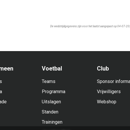
De wedstrijdgegevens zijn voor het laatst aangepast op 04-07-2
meen
Voetbal
Club
s
Teams
Sponsor informa
a
Programma
Vrijwilligers
ade
Uitslagen
Webshop
Standen
Trainingen