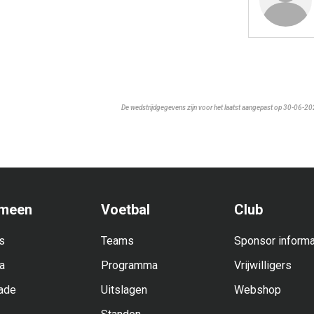
De wedstrijdgegevens zijn voor het laatst aangepast op 30-06-2
meen
Voetbal
Club
s
Teams
Sponsor informa
a
Programma
Vrijwilligers
ade
Uitslagen
Webshop