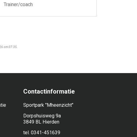
Trainer/coach
026 om 07:35.
Contactinformatie
tie
Sportpark "Mheenzicht"
Dorpshuisweg 9a
3849 BL Hierden
tel. 0341-451639