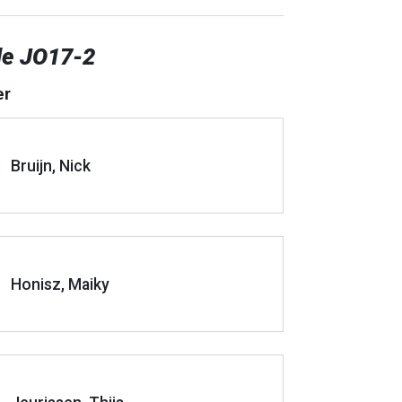
e JO17-2
er
Bruijn, Nick
Honisz, Maiky