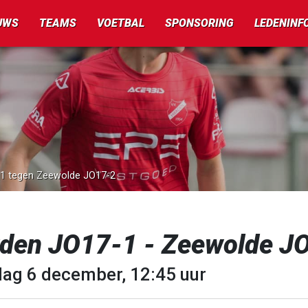
UWS
TEAMS
VOETBAL
SPONSORING
LEDENINF
7-1 tegen Zeewolde JO17-2
rden JO17-1 - Zeewolde J
dag 6 december, 12:45 uur