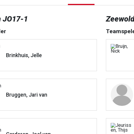
n JO17-1
Zeewold
er
Teamspel
Brinkhuis, Jelle
Bruggen, Jari van