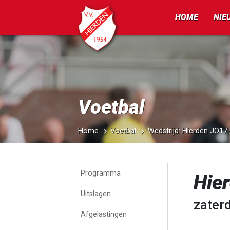
HOME
NIE
Voetbal
Home
Voetbal
Wedstrijd: Hierden JO1
Programma
Hie
Uitslagen
zater
Afgelastingen