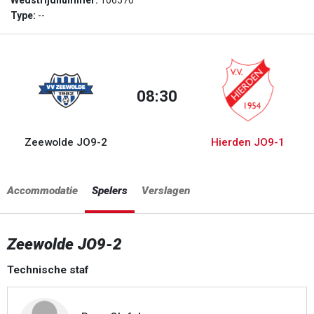
Wedstrijdnummer:
106570
Type:
--
08:30
Zeewolde JO9-2
Hierden JO9-1
Accommodatie
Spelers
Verslagen
Zeewolde JO9-2
Technische staf