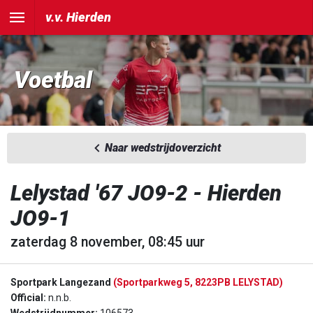
v.v. Hierden
Voetbal
Naar wedstrijdoverzicht
Lelystad '67 JO9-2 - Hierden
JO9-1
zaterdag 8 november, 08:45 uur
Sportpark Langezand
(Sportparkweg 5, 8223PB LELYSTAD)
Official:
n.n.b.