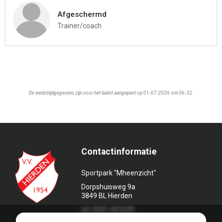
Afgeschermd
Trainer/coach
De wedstrijdgegevens zijn voor het laatst aangepast op 01-07-2026 om 06:32.
Contactinformatie
Sportpark "Mheenzicht"
Dorpshuisweg 9a
3849 BL Hierden
tel. 0341-451639