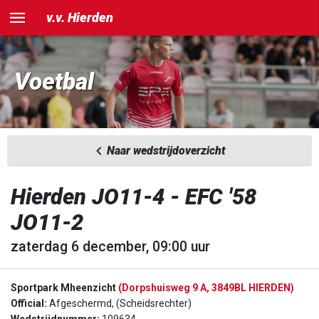
v.v. Hierden
Voetbal
Naar wedstrijdoverzicht
Hierden JO11-4 - EFC '58
JO11-2
zaterdag 6 december, 09:00 uur
Sportpark Mheenzicht
(Dorpshuisweg 9 A, 3849BL HIERDEN)
Official:
Afgeschermd, (Scheidsrechter)