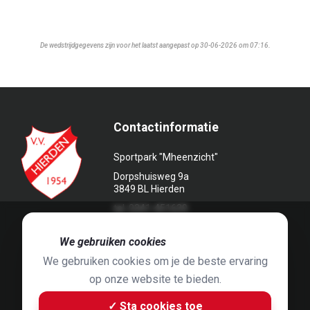
De wedstrijdgegevens zijn voor het laatst aangepast op 30-06-2026 om 07:16.
Contactinformatie
Sportpark "Mheenzicht"
Dorpshuisweg 9a
3849 BL Hierden
tel. 0341-451639
🍪
We gebruiken cookies
We gebruiken cookies om je de beste ervaring
op onze website te bieden.
Foto's door
Jaap Hop
& ontwerpen door
Grafyska
✓ Sta cookies toe