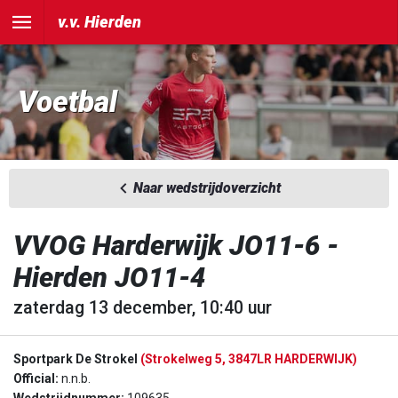
v.v. Hierden
Voetbal
Naar wedstrijdoverzicht
VVOG Harderwijk JO11-6 -
Hierden JO11-4
zaterdag 13 december, 10:40 uur
Sportpark De Strokel
(Strokelweg 5, 3847LR HARDERWIJK)
Official:
n.n.b.