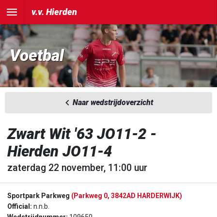
v.v. Hierden
Voetbal
Naar wedstrijdoverzicht
Zwart Wit '63 JO11-2 -
Hierden JO11-4
zaterdag 22 november, 11:00 uur
Sportpark Parkweg
(Parkweg 0, 3842AD HARDERWIJK)
Official:
n.n.b.