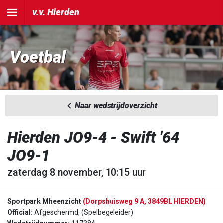
v.v. Hierden
Voetbal
Naar wedstrijdoverzicht
Hierden JO9-4 - Swift '64
JO9-1
zaterdag 8 november, 10:15 uur
Sportpark Mheenzicht
(Dorpshuisweg 9 A, 3849BL HIERDEN)
Official:
Afgeschermd, (Spelbegeleider)