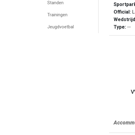
Standen
Sportpar
Official:
L
Trainingen
Wedstrij
Type:
--
Jeugdvoetbal
V
Accommo