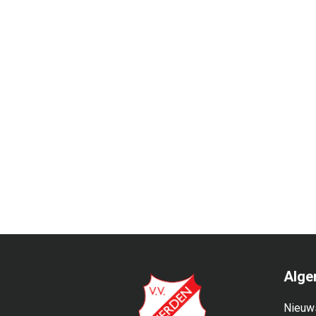
Alge
Nieuw