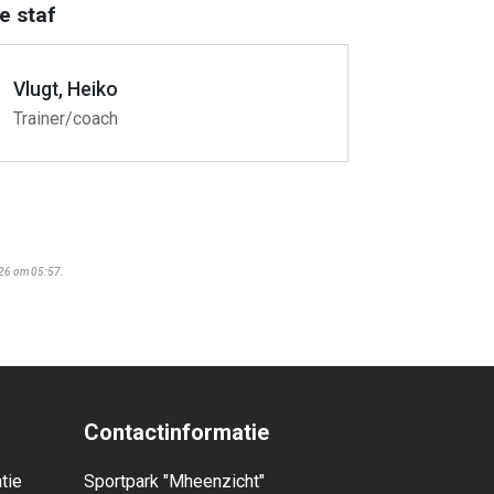
e staf
Vlugt, Heiko
Trainer/coach
026 om 05:57.
Contactinformatie
tie
Sportpark "Mheenzicht"