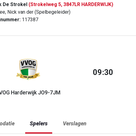
k De Strokel
(Strokelweg 5, 3847LR HARDERWIJK)
ee, Nick van der (Spelbegeleider)
dnummer:
117387
09:30
VOG Harderwijk JO9-7JM
datie
Spelers
Verslagen