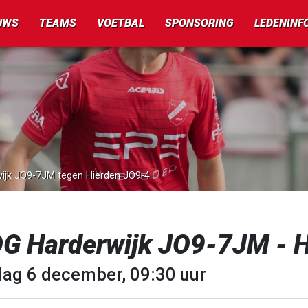
UWS
TEAMS
VOETBAL
SPONSORING
LEDENINF
wijk JO9-7JM tegen Hierden JO9-4
G Harderwijk JO9-7JM - H
dag 6 december, 09:30 uur