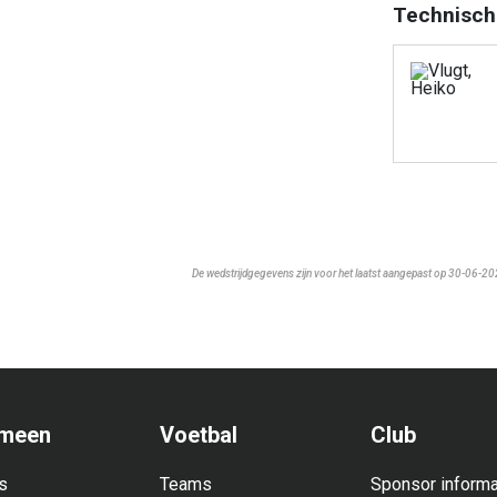
Technisch
De wedstrijdgegevens zijn voor het laatst aangepast op 30-06-2
meen
Voetbal
Club
s
Teams
Sponsor informa