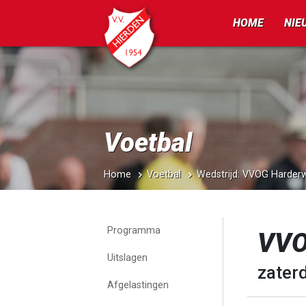
HOME
NIE
Voetbal
Home
Voetbal
Wedstrijd: VVOG Harder
Programma
VVO
Uitslagen
zater
Afgelastingen