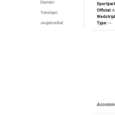
Standen
Sportpa
Official:
n.
Trainingen
Wedstrij
Type:
--
Jeugdvoetbal
Accommo