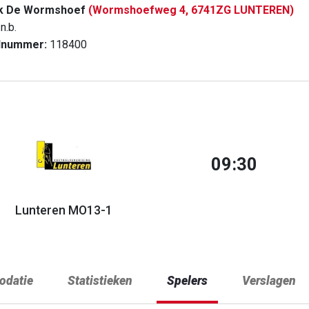
rk De Wormshoef
(Wormshoefweg 4, 6741ZG LUNTEREN)
n.b.
dnummer:
118400
09:30
Lunteren MO13-1
datie
Statistieken
Spelers
Verslagen