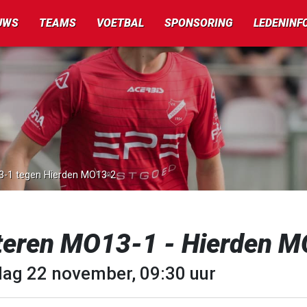
UWS
TEAMS
VOETBAL
SPONSORING
LEDENINF
13-1 tegen Hierden MO13-2
teren MO13-1 - Hierden 
dag 22 november, 09:30 uur