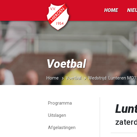
HOME
NIE
Voetbal
Home
Voetbal
Wedstrijd: Lunteren MO
Programma
Lun
Uitslagen
zater
Afgelastingen