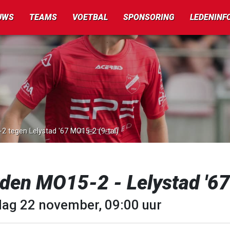
UWS
TEAMS
VOETBAL
SPONSORING
LEDENINF
2 tegen Lelystad '67 MO15-2 (9-tal)
rden MO15-2 - Lelystad '67
dag 22 november, 09:00 uur