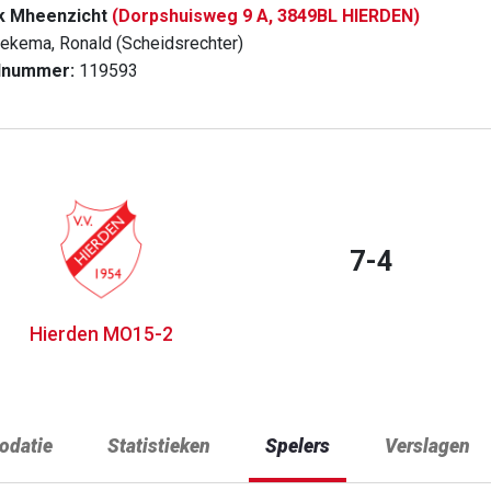
k Mheenzicht
(Dorpshuisweg 9 A, 3849BL HIERDEN)
ekema, Ronald (Scheidsrechter)
dnummer:
119593
7-4
Hierden MO15-2
datie
Statistieken
Spelers
Verslagen