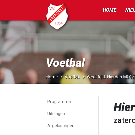
HOME
NIE
Voetbal
Home
Voetbal
Wedstrijd: Hierden MO15-
Programma
Hie
Uitslagen
zater
Afgelastingen