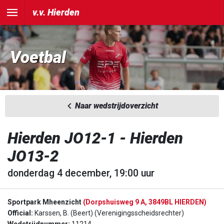
v.v. Hierden
Voetbal
Naar wedstrijdoverzicht
Hierden JO12-1 - Hierden
JO13-2
donderdag 4 december, 19:00 uur
Sportpark Mheenzicht
(Dorpshuisweg 9 A, 3849BL HIERDEN)
Official:
Karssen, B. (Beert) (Verenigingsscheidsrechter)