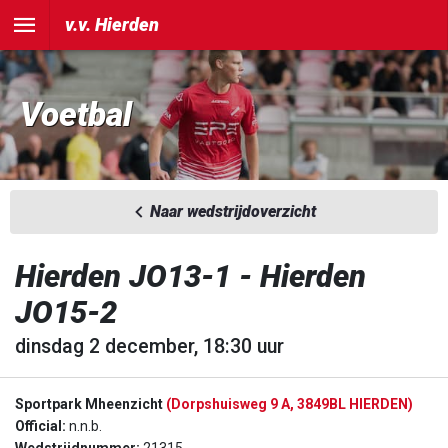
v.v. Hierden
Voetbal
Naar wedstrijdoverzicht
Hierden JO13-1 - Hierden
JO15-2
dinsdag 2 december, 18:30 uur
Sportpark Mheenzicht
(Dorpshuisweg 9 A, 3849BL HIERDEN)
Official:
n.n.b.