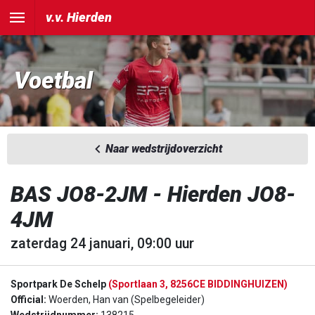
v.v. Hierden
Voetbal
Naar wedstrijdoverzicht
BAS JO8-2JM - Hierden JO8-
4JM
zaterdag 24 januari, 09:00 uur
Sportpark De Schelp
(Sportlaan 3, 8256CE BIDDINGHUIZEN)
Official:
Woerden, Han van (Spelbegeleider)