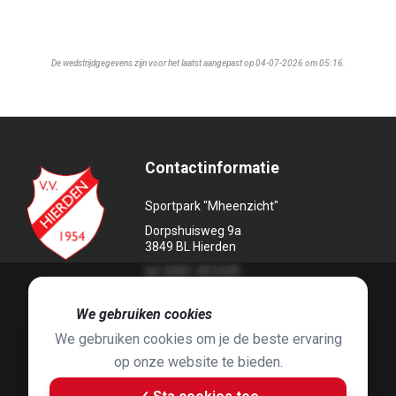
De wedstrijdgegevens zijn voor het laatst aangepast op 04-07-2026 om 05:16.
Contactinformatie
Sportpark "Mheenzicht"
Dorpshuisweg 9a
3849 BL Hierden
tel. 0341-451639
🍪
We gebruiken cookies
We gebruiken cookies om je de beste ervaring
op onze website te bieden.
Foto's door
Jaap Hop
& ontwerpen door
Grafyska