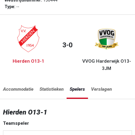
Wedstrijdnummer:
150444
Type:
--
3-0
Hierden O13-1
VVOG Harderwijk O13-
3JM
Accommodatie
Statistieken
Spelers
Verslagen
Hierden O13-1
Teamspeler