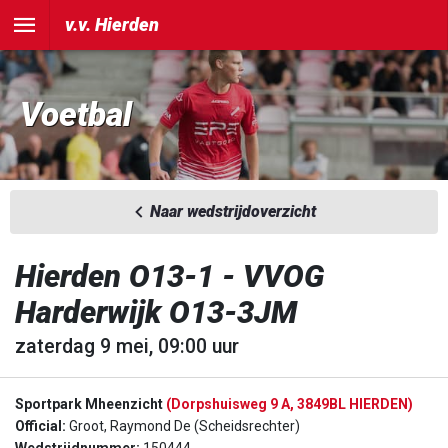
v.v. Hierden
Voetbal
Naar wedstrijdoverzicht
Hierden O13-1 - VVOG
Harderwijk O13-3JM
zaterdag 9 mei, 09:00 uur
Sportpark Mheenzicht
(Dorpshuisweg 9 A, 3849BL HIERDEN)
Official:
Groot, Raymond De (Scheidsrechter)