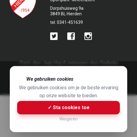
Dorpshuisweg 9a
3849 BL Hierden
tel. 0341-451639
Foto's door
Jaap Hop
& ontwerpen door
Grafyska
Built by
Bluey B.V.
& Jelle de Haan
🍪
We gebruiken cookies
We gebruiken cookies om je de beste ervaring
op onze website te bieden.
✓ Sta cookies toe
Weigeren