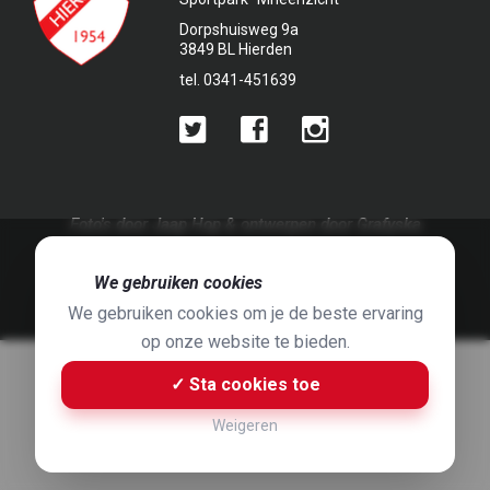
Dorpshuisweg 9a
3849 BL Hierden
tel. 0341-451639
Foto's door
Jaap Hop
& ontwerpen door
Grafyska
Built by
Bluey B.V.
& Jelle de Haan
🍪
We gebruiken cookies
We gebruiken cookies om je de beste ervaring
op onze website te bieden.
✓ Sta cookies toe
Weigeren