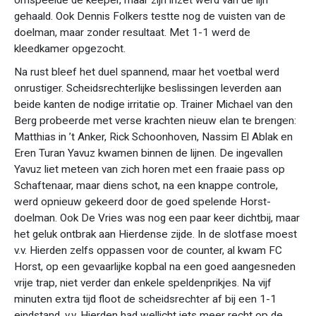
omspeelde de keeper, maar zijn inzet werd van de lijn
gehaald. Ook Dennis Folkers testte nog de vuisten van de
doelman, maar zonder resultaat. Met 1-1 werd de
kleedkamer opgezocht.
Na rust bleef het duel spannend, maar het voetbal werd
onrustiger. Scheidsrechterlijke beslissingen leverden aan
beide kanten de nodige irritatie op. Trainer Michael van den
Berg probeerde met verse krachten nieuw elan te brengen:
Matthias in ’t Anker, Rick Schoonhoven, Nassim El Ablak en
Eren Turan Yavuz kwamen binnen de lijnen. De ingevallen
Yavuz liet meteen van zich horen met een fraaie pass op
Schaftenaar, maar diens schot, na een knappe controle,
werd opnieuw gekeerd door de goed spelende Horst-
doelman. Ook De Vries was nog een paar keer dichtbij, maar
het geluk ontbrak aan Hierdense zijde. In de slotfase moest
v.v. Hierden zelfs oppassen voor de counter, al kwam FC
Horst, op een gevaarlijke kopbal na een goed aangesneden
vrije trap, niet verder dan enkele speldenprikjes. Na vijf
minuten extra tijd floot de scheidsrechter af bij een 1-1
eindstand. v.v. Hierden had wellicht iets meer recht op de