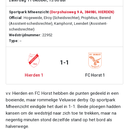
zaterdag 11 oktober, 15:00 uur
Sportpark Mheenzicht
(Dorpshuisweg 9 A, 3849BL HIERDEN)
Official:
Hogeweide, Elroy (Scheidsrechter), Prophitius, Berend
(Assistent-scheidsrechter), Kamphorst, Leendert (Assistent-
scheidsrechter)
Wedstrijdnummer:
22952
Type:
--
1-1
Hierden 1
FC Horst 1
v.v. Hierden en FC Horst hebben de punten gedeeld in een
boeiende, maar rommelige Veluwse derby. Op sportpark
Mheenzicht eindigde het duel in 1-1. Beide ploegen hadden
kansen om de wedstrijd naar zich toe te trekken, maar na
negentig minuten stond dezelfde stand op het bord als
halverwege.