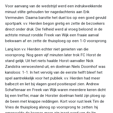
Voor aanvang van de wedstrijd werd een indrukwekkende
minuut stilte gehouden ter nagedachtenis aan Erik
Vermeulen. Daarna barstte het duel los op een goed gevuld
sportpark. v.v. Hierden begon gretig en zette de bezoekers
direct onder druk. Die felheid werd al vroeg beloond: in de
achtste minuut rondde Freek van Wijk een fraaie aanval
bekwaam af en zette de thuisploeg op een 1-0 voorsprong.
Lang kon v.v. Hierden echter niet genieten van die
voorsprong. Nog geen vijf minuten later trok FC Horst de
stand gelijk. Uit het niets haalde Horst-aanvaller Nick
Zandstra verwoestend uit, en doelman Niels Doornhof was
kansloos: 1-1. In het vervolg van de eerste helft bleef het
spel aantrekkelijk voor het publiek. v.v. Hierden had meer
balbezit en liet bij vlagen goed positiespel zien. Andrew
Schaftenaar en Freek van Wijk waren meerdere keren dicht
bij een treffer, maar de Horster doelman hield zijn ploeg op
de been met knappe reddingen. Kort voor rust leek Tim de
Vries de thuisploeg alsnog op voorsprong te zetten: hij