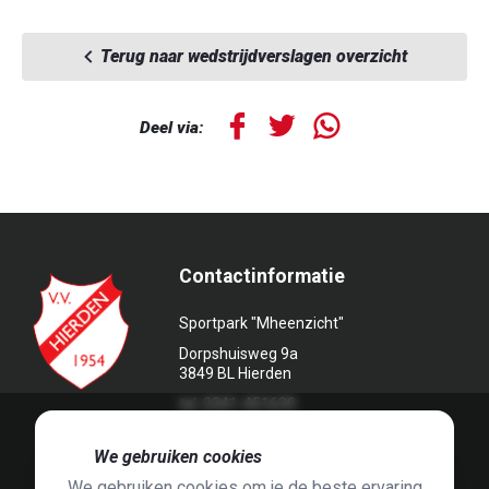
Terug naar wedstrijdverslagen overzicht
Deel via:
Contactinformatie
Sportpark "Mheenzicht"
Dorpshuisweg 9a
3849 BL Hierden
tel. 0341-451639
🍪
We gebruiken cookies
We gebruiken cookies om je de beste ervaring