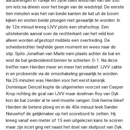
aardbevingen in Turkije en Syrië blies leidsman van der Elst
om iets na drieën voor het begin van de wedstrijd. De eerste
tien minuten was het van beide kanten de kat uit de boom
kijken en wisten beide ploegen niet gevaarlijk te worden. In
de 12e minuut kreeg IJVV plots een strafschop. Een
uitstekende aanval over de rechterkant van het veld kon
alleen worden afgestopt middels een overtreding. De
scheidsrechter twijfelde geen moment en wees naar de
stip. Spits Jonathan van Marle nam plaats achter de bal en
wist de bal gedecideerd binnen te schieten: 0-1. Na deze
treffer nam Hierden meer en meer het initiatief. IJVV zakte
in en probeerde via de omschakeling gevaarlijk te worden.
Na 25 minuten was Hierden voor het eerst kansrijk.
Dominique Denzel kopte de uitgemeten voorzet van Casper
Krop richting de goal van IJVV maar doelman Roy van Dyk
kon de bal zonder al te veel moeite vangen. Ook hierna bleef
Hierden de betere ploeg en in de 40e minuut leek Sander
Nieuwhof de gelijkmaker op het scorebord te zetten. Hij
kreeg vanaf een meter of 15 een uitgelezen kans te scoren
maar zijn inzet ging net naast het doel van sluitpost van Dyk.