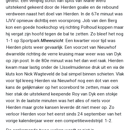
getest. Een venijnig schot van spits van Marle werd
uitstekend gekeerd door de Hierden goalie en de rebound
verdween naast het doel van Hierden. In de 67e minuut was
IJVV opnieuw dichtbij een voorsprong. Job van den Berg
kon een goede hoekschop vrij richting Polhoud koppen maar
hij vergat zijn hoofd tegen de bal te zetten. Zo bleef het nog
1-1 op Sportpark
Mheenzicht
. Een kwartier voor tijd was
Hierden plots weer gevaarlijk. Een voorzet van Nieuwhof
dwarrelde richting de verre kruising maar weer was van Dyk
op zijn post. In de 80e minuut was het dan wel raak. Hierden
kwam maar lastig onder de IJsselmuidense druk uit en via de
kluts kon Nick Wagteveld de bal simpel binnen schieten. Vlak
voor tijd kreeg Hierden via Nieuwhof nog een dot van een
kans de gelijkmaker op het scorebord te zetten, maar ook
hier stak de uitstekend keepende Roy van Dyk een stokje
voor. In de laatste minuten was het alles of niets voor
Hierden maar grote kansen leverde dit niet meer op. Zo
verloor Hierden voor het eerst sinds 24 september van het
vorige kalenderjaar weer een competitiewedstrijd: 1-2.