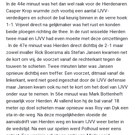
In de 44e minuut was het dan wel raak voor de Hierdenaren.
Casper Krop wurmde zich voorbij een aantal IJVV-
verdedigers en schoot de bal keurig binnen in de verre hoek:
1-1. Vrijwel direct na gelijkmaker was het rust en konden
beide ploegen richting de thee. In de rust wisselde Hierden
twee maal en IJVV had even moeite met deze omzettingen
. In de 47e minuut was Hierden direct dichtbij de 2-1 maar
zowel invaller Rick Boersma als Stefan Jansen kwamen net
de kort om vrij, de voorzet vanaf de rechterkant tegen de
touwen te schieten. Twee minuten later was Jansen
opnieuw dichtbij een treffer. Een voorzet, ditmaal vanaf de
linkerkant, werd niet goed ingeschat door de IJVV defensie
maar Jansen kwam ook nu net te kort om het doel van IJVV
onder vuur te nemen. In 56e minuut was Mark Bottenheft
gevaarlijk voor Hierden. Al vallend kon hij de bal vanaf 18
meter op doel schieten maar opnieuw was Roy van Dyk een
sta-in-de-weg. Na deze mogelijkheden vloeide de
aanvalsdrift van Hierden weg en kwam IJVV weer beter in
de wedstijd. Na een uur spelen werd Polhoud weer eens