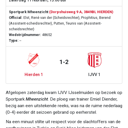
zaterdag 11 februari, 15:00 uur
Sportpark Mheenzicht
(Dorpshuisweg 9 A, 3849BL HIERDEN)
Official:
Elst, Renè van der (Scheidsrechter), Prophitius, Berend
(Assistent-scheidsrechter), Putten, Teunis van (Assistent-
scheidsrechter)
Wedstrijdnummer:
48652
Type:
--
1-2
Hierden 1
IJVV 1
Afgelopen zaterdag kwam IJVV IJsselmuiden op bezoek op
Sportpark
Mheenzicht
. De ploeg van trainer Emiel Diender,
bezig aan een uitstekende reeks, was na de ruime nederlaag
(0-4) eerder dit seizoen gebrand op eerherstel.
Na een minuut stilte uit respect voor de slachtoffers van de