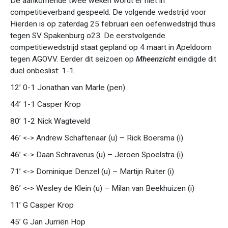
De aankomende twee weken wordt er niet in
competitieverband gespeeld. De volgende wedstrijd voor
Hierden is op zaterdag 25 februari een oefenwedstrijd thuis
tegen SV Spakenburg o23. De eerstvolgende
competitiewedstrijd staat gepland op 4 maart in Apeldoorn
tegen AGOVV. Eerder dit seizoen op
Mheenzicht
eindigde dit
duel onbeslist: 1-1.
12’ 0-1 Jonathan van Marle (pen)
44’ 1-1 Casper Krop
80’ 1-2 Nick Wagteveld
46’ <-> Andrew Schaftenaar (u) – Rick Boersma (i)
46’ <-> Daan Schraverus (u) – Jeroen Spoelstra (i)
71’ <-> Dominique Denzel (u) – Martijn Ruiter (i)
86’ <-> Wesley de Klein (u) – Milan van Beekhuizen (i)
11’ G Casper Krop
45’ G Jan Jurriën Hop