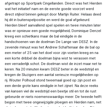
afgetrapt op Sportpark Cingellanden. Direct was het Hierden
wat het initiatief nam en de eerste goede voorzet werd
direct stijlvol binnen gekopt door Martijn Ruiter. Helaas deed
hij dit in buitenspelpositie en werd de goal afgekeurd.
Hierden bleef aanvallend spel spelen en twee minuten later
was er opnieuw een goede mogelijkheid; Dominique Denzel
kreeg een schietkans maar de bal eindigde in de
handschoenen van de doelman De Lange van DESZ. In de
zevende minuut was het Andrew Schaftenaar die de bal op
een meter of 25 van het doel voor zijn voeten kreeg en na
een korte dribbel de doelman bijna wist te verassen met
een verraderlijk schot. De doelman wist de inzet maar net te
keren. Na 20 minuten kwam DESZ beter in de wedstrijd en
kregen de Sluzigers een aantal serieuze mogelijkheden op
rij. Wouter Polhoud stond tweemaal goed op zijn post en
een derde grote kans eindigde in het zijnet. Na deze reeks
van kansen viel de wedstrijd een beetje stil en tot de rust
gebeurde er niets noemenswaardigs meer. De tweede helft
begon met twee ongewijzigde ploegen en Hierden nam, net