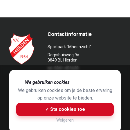
Contactinformatie
Sportpark "Mheenzicht"
Dorpshuisweg 9a
3849 BL Hierden
tel. 0341-451639
🍪
We gebruiken cookies
We gebruiken cookies om je de beste ervaring
op onze website te bieden.
Foto's door
Jaap Hop
& ontwerpen door
Grafyska
✓ Sta cookies toe
Built by
Bluey B.V.
& Jelle de Haan
Weigeren