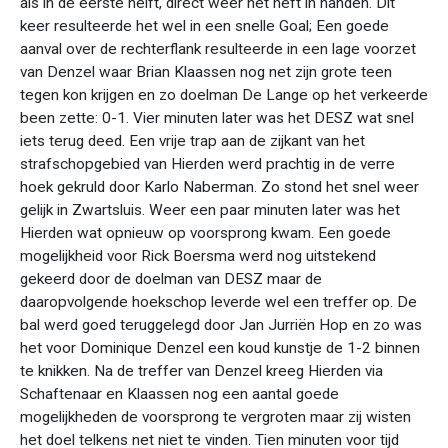
als in de eerste helft, direct weer het heft in handen. Dit
keer resulteerde het wel in een snelle Goal; Een goede
aanval over de rechterflank resulteerde in een lage voorzet
van Denzel waar Brian Klaassen nog net zijn grote teen
tegen kon krijgen en zo doelman De Lange op het verkeerde
been zette: 0-1. Vier minuten later was het DESZ wat snel
iets terug deed. Een vrije trap aan de zijkant van het
strafschopgebied van Hierden werd prachtig in de verre
hoek gekruld door Karlo Naberman. Zo stond het snel weer
gelijk in Zwartsluis. Weer een paar minuten later was het
Hierden wat opnieuw op voorsprong kwam. Een goede
mogelijkheid voor Rick Boersma werd nog uitstekend
gekeerd door de doelman van DESZ maar de
daaropvolgende hoekschop leverde wel een treffer op. De
bal werd goed teruggelegd door Jan Jurriën Hop en zo was
het voor Dominique Denzel een koud kunstje de 1-2 binnen
te knikken. Na de treffer van Denzel kreeg Hierden via
Schaftenaar en Klaassen nog een aantal goede
mogelijkheden de voorsprong te vergroten maar zij wisten
het doel telkens net niet te vinden. Tien minuten voor tijd