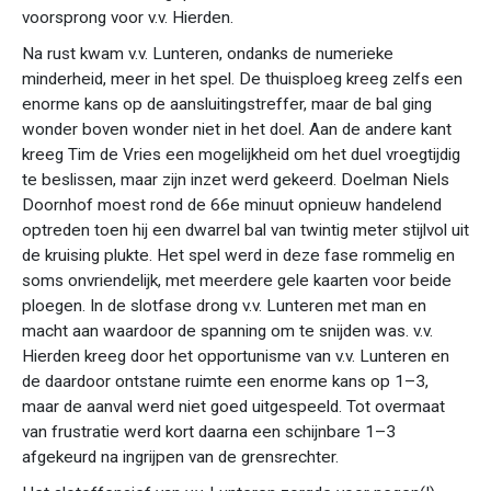
voorsprong voor v.v. Hierden.
Na rust kwam v.v. Lunteren, ondanks de numerieke
minderheid, meer in het spel. De thuisploeg kreeg zelfs een
enorme kans op de aansluitingstreffer, maar de bal ging
wonder boven wonder niet in het doel. Aan de andere kant
kreeg Tim de Vries een mogelijkheid om het duel vroegtijdig
te beslissen, maar zijn inzet werd gekeerd. Doelman Niels
Doornhof moest rond de 66e minuut opnieuw handelend
optreden toen hij een dwarrel bal van twintig meter stijlvol uit
de kruising plukte. Het spel werd in deze fase rommelig en
soms onvriendelijk, met meerdere gele kaarten voor beide
ploegen. In de slotfase drong v.v. Lunteren met man en
macht aan waardoor de spanning om te snijden was. v.v.
Hierden kreeg door het opportunisme van v.v. Lunteren en
de daardoor ontstane ruimte een enorme kans op 1–3,
maar de aanval werd niet goed uitgespeeld. Tot overmaat
van frustratie werd kort daarna een schijnbare 1–3
afgekeurd na ingrijpen van de grensrechter.