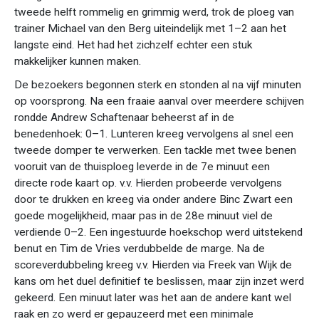
tweede helft rommelig en grimmig werd, trok de ploeg van
trainer Michael van den Berg uiteindelijk met 1–2 aan het
langste eind. Het had het zichzelf echter een stuk
makkelijker kunnen maken.
De bezoekers begonnen sterk en stonden al na vijf minuten
op voorsprong. Na een fraaie aanval over meerdere schijven
rondde Andrew Schaftenaar beheerst af in de
benedenhoek: 0–1. Lunteren kreeg vervolgens al snel een
tweede domper te verwerken. Een tackle met twee benen
vooruit van de thuisploeg leverde in de 7e minuut een
directe rode kaart op. v.v. Hierden probeerde vervolgens
door te drukken en kreeg via onder andere Binc Zwart een
goede mogelijkheid, maar pas in de 28e minuut viel de
verdiende 0–2. Een ingestuurde hoekschop werd uitstekend
benut en Tim de Vries verdubbelde de marge. Na de
scoreverdubbeling kreeg v.v. Hierden via Freek van Wijk de
kans om het duel definitief te beslissen, maar zijn inzet werd
gekeerd. Een minuut later was het aan de andere kant wel
raak en zo werd er gepauzeerd met een minimale