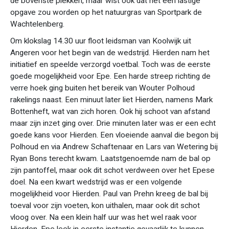
de bovenste plekken, maar wist ook dat het een lastige
opgave zou worden op het natuurgras van Sportpark de
Wachtelenberg.
Om klokslag 14.30 uur floot leidsman van Koolwijk uit
Angeren voor het begin van de wedstrijd. Hierden nam het
initiatief en speelde verzorgd voetbal. Toch was de eerste
goede mogelijkheid voor Epe. Een harde streep richting de
verre hoek ging buiten het bereik van Wouter Polhoud
rakelings naast. Een minuut later liet Hierden, namens Mark
Bottenheft, wat van zich horen. Ook hij schoot van afstand
maar zijn inzet ging over. Drie minuten later was er een echt
goede kans voor Hierden. Een vloeiende aanval die begon bij
Polhoud en via Andrew Schaftenaar en Lars van Wetering bij
Ryan Bons terecht kwam. Laatstgenoemde nam de bal op
zijn pantoffel, maar ook dit schot verdween over het Epese
doel. Na een kwart wedstrijd was er een volgende
mogelijkheid voor Hierden. Paul van Prehn kreeg de bal bij
toeval voor zijn voeten, kon uithalen, maar ook dit schot
vloog over. Na een klein half uur was het wel raak voor