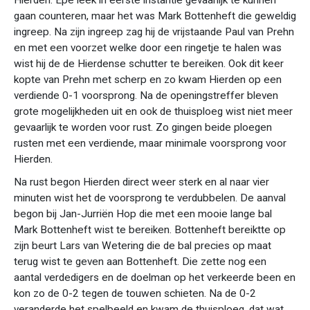
Hierden. Epe leek in eerste instantie gevaarlijk te kunnen
gaan counteren, maar het was Mark Bottenheft die geweldig
ingreep. Na zijn ingreep zag hij de vrijstaande Paul van Prehn
en met een voorzet welke door een ringetje te halen was
wist hij de de Hierdense schutter te bereiken. Ook dit keer
kopte van Prehn met scherp en zo kwam Hierden op een
verdiende 0-1 voorsprong. Na de openingstreffer bleven
grote mogelijkheden uit en ook de thuisploeg wist niet meer
gevaarlijk te worden voor rust. Zo gingen beide ploegen
rusten met een verdiende, maar minimale voorsprong voor
Hierden.
Na rust begon Hierden direct weer sterk en al naar vier
minuten wist het de voorsprong te verdubbelen. De aanval
begon bij Jan-Jurriën Hop die met een mooie lange bal
Mark Bottenheft wist te bereiken. Bottenheft bereiktte op
zijn beurt Lars van Wetering die de bal precies op maat
terug wist te geven aan Bottenheft. Die zette nog een
aantal verdedigers en de doelman op het verkeerde been en
kon zo de 0-2 tegen de touwen schieten. Na de 0-2
veranderde het spelbeeld en kwam de thuisploeg, dat wat