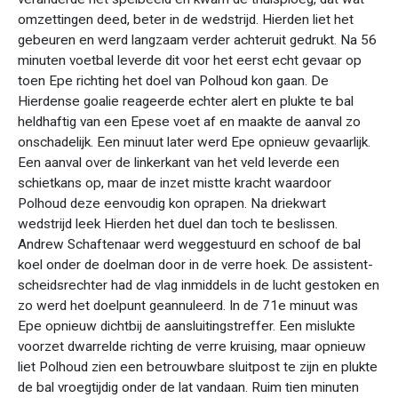
omzettingen deed, beter in de wedstrijd. Hierden liet het
gebeuren en werd langzaam verder achteruit gedrukt. Na 56
minuten voetbal leverde dit voor het eerst echt gevaar op
toen Epe richting het doel van Polhoud kon gaan. De
Hierdense goalie reageerde echter alert en plukte te bal
heldhaftig van een Epese voet af en maakte de aanval zo
onschadelijk. Een minuut later werd Epe opnieuw gevaarlijk.
Een aanval over de linkerkant van het veld leverde een
schietkans op, maar de inzet mistte kracht waardoor
Polhoud deze eenvoudig kon oprapen. Na driekwart
wedstrijd leek Hierden het duel dan toch te beslissen.
Andrew Schaftenaar werd weggestuurd en schoof de bal
koel onder de doelman door in de verre hoek. De assistent-
scheidsrechter had de vlag inmiddels in de lucht gestoken en
zo werd het doelpunt geannuleerd. In de 71e minuut was
Epe opnieuw dichtbij de aansluitingstreffer. Een mislukte
voorzet dwarrelde richting de verre kruising, maar opnieuw
liet Polhoud zien een betrouwbare sluitpost te zijn en plukte
de bal vroegtijdig onder de lat vandaan. Ruim tien minuten