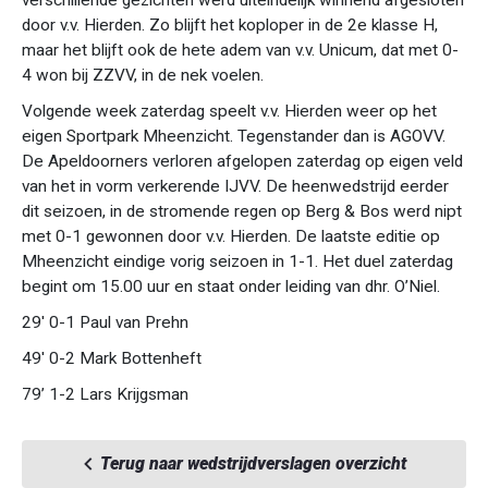
verschillende gezichten werd uiteindelijk winnend afgesloten
door v.v. Hierden. Zo blijft het koploper in de 2e klasse H,
maar het blijft ook de hete adem van v.v. Unicum, dat met 0-
4 won bij ZZVV, in de nek voelen.
Volgende week zaterdag speelt v.v. Hierden weer op het
eigen Sportpark Mheenzicht. Tegenstander dan is AGOVV.
De Apeldoorners verloren afgelopen zaterdag op eigen veld
van het in vorm verkerende IJVV. De heenwedstrijd eerder
dit seizoen, in de stromende regen op Berg & Bos werd nipt
met 0-1 gewonnen door v.v. Hierden. De laatste editie op
Mheenzicht eindige vorig seizoen in 1-1. Het duel zaterdag
begint om 15.00 uur en staat onder leiding van dhr. O’Niel.
29' 0-1 Paul van Prehn
49' 0-2 Mark Bottenheft
79’ 1-2 Lars Krijgsman
Terug naar wedstrijdverslagen overzicht