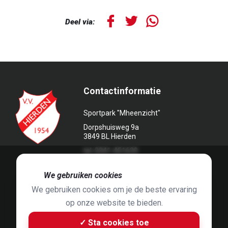
Deel via:
Contactinformatie
Sportpark "Mheenzicht"
Dorpshuisweg 9a
3849 BL Hierden
tel. 0341-451639
🍪
We gebruiken cookies
We gebruiken cookies om je de beste ervaring
op onze website te bieden.
Foto's door
Jaap Hop
& ontwerpen door
Grafyska
✓ Sta cookies toe