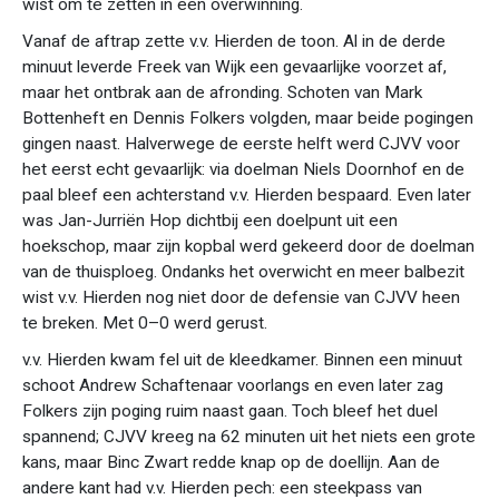
wist om te zetten in een overwinning.
Vanaf de aftrap zette v.v. Hierden de toon. Al in de derde
minuut leverde Freek van Wijk een gevaarlijke voorzet af,
maar het ontbrak aan de afronding. Schoten van Mark
Bottenheft en Dennis Folkers volgden, maar beide pogingen
gingen naast. Halverwege de eerste helft werd CJVV voor
het eerst echt gevaarlijk: via doelman Niels Doornhof en de
paal bleef een achterstand v.v. Hierden bespaard. Even later
was Jan-Jurriën Hop dichtbij een doelpunt uit een
hoekschop, maar zijn kopbal werd gekeerd door de doelman
van de thuisploeg. Ondanks het overwicht en meer balbezit
wist v.v. Hierden nog niet door de defensie van CJVV heen
te breken. Met 0–0 werd gerust.
v.v. Hierden kwam fel uit de kleedkamer. Binnen een minuut
schoot Andrew Schaftenaar voorlangs en even later zag
Folkers zijn poging ruim naast gaan. Toch bleef het duel
spannend; CJVV kreeg na 62 minuten uit het niets een grote
kans, maar Binc Zwart redde knap op de doellijn. Aan de
andere kant had v.v. Hierden pech: een steekpass van