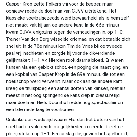
Casper Krop zette Folkers vrij voor de keeper, maar
opnieuw redde de doelman van CJVV uitstekend. Het
klassieke voetbalgezegde werd bewaarheid: als je hem zelf
niet maakt, valt hij aan de andere kant. In de 66e minuut
kwam CJVV, enigszins tegen de verhoudingen in, op 1–0.
Trainer Van den Berg wisselde driemaal en dat betaalde zich
snel uit: in de 78e minuut kon Tim de Vries bij de tweede
paal vrij inschieten en zorgde hij voor de dikverdiende
gelijkmaker: 1–1. v.v. Hierden rook daarna bloed. Er waren
kansen via een geblokt schot, een poging die naast ging, en
een kopbal van Casper Krop in de 89e minuut, die tot een
hoekschop werd verwerkt. Maar ook aan de andere kant
kreeg de thuisploeg een aantal dotten van kansen, met als
meest in het oog springend de kans diep in blessuretijd,
maar doelman Niels Doornhof redde nog spectaculair om
een late nederlaag te voorkomen.
Ondanks een wedstrijd waarin Hierden het betere van het
spel had en voldoende mogelijkheden creëerde, bleef de
ploeg steken op 1–1. Een uitslag die, gezien het spelbeeld,