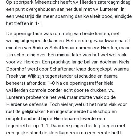
Op sportpark Mheenzicht heeft v.v. Hierden zaterdagmiddag
een punt overgehouden aan het duel met v.v. Lunteren. In
een wedstrijd die meer spanning dan kwaliteit bood, eindigde
het treffen in 1-1.
De openingsfase was rommelig van beide kanten, met
weinig uitgespeelde kansen. Het eerste gevaar kwam na elf
minuten van Andrew Schaftenaar namens v.v. Hierden, maar
zijn schot ging over. Een minuut later was het wel wel raak
voor v.v. Hierden. Een prachtige lange bal van doelman Niels
Doornhof werd door Schaftenaar knap doorgekopt, waarna
Freek van Wijk zijn tegenstander afschudde en daarna
beheerst afrondde: 1-0 Na de openingstreffer hield
v.v.Hierden controle zonder echt door te drukken. v.v.
Lunteren probeerde het wel, maar stuitte vaak op de
Hierdense defensie. Toch viel vrijwel uit het niets vlak voor
rust de gelijkmaker. Een ingestudeerde hoekschop en
onoplettendheid bij de Hierdenaren leverde een
tegentreffer op: 1-1. Daarmee gingen beide ploegen met
een gelijke stand de kleedkamers in na een eerste helft