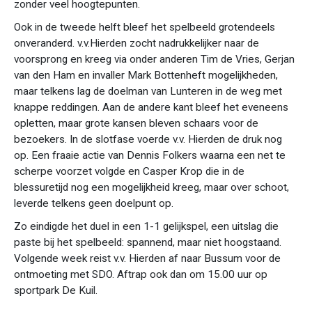
zonder veel hoogtepunten.
Ook in de tweede helft bleef het spelbeeld grotendeels
onveranderd. v.v.Hierden zocht nadrukkelijker naar de
voorsprong en kreeg via onder anderen Tim de Vries, Gerjan
van den Ham en invaller Mark Bottenheft mogelijkheden,
maar telkens lag de doelman van Lunteren in de weg met
knappe reddingen. Aan de andere kant bleef het eveneens
opletten, maar grote kansen bleven schaars voor de
bezoekers. In de slotfase voerde v.v. Hierden de druk nog
op. Een fraaie actie van Dennis Folkers waarna een net te
scherpe voorzet volgde en Casper Krop die in de
blessuretijd nog een mogelijkheid kreeg, maar over schoot,
leverde telkens geen doelpunt op.
Zo eindigde het duel in een 1-1 gelijkspel, een uitslag die
paste bij het spelbeeld: spannend, maar niet hoogstaand.
Volgende week reist v.v. Hierden af naar Bussum voor de
ontmoeting met SDO. Aftrap ook dan om 15.00 uur op
sportpark De Kuil.