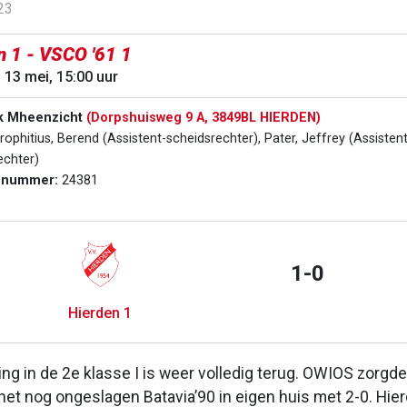
23
n 1 - VSCO '61 1
 13 mei, 15:00 uur
k Mheenzicht
(Dorpshuisweg 9 A, 3849BL HIERDEN)
ophitius, Berend (Assistent-scheidsrechter), Pater, Jeffrey (Assistent
echter)
dnummer:
24381
1-0
Hierden 1
ng in de 2e klasse I is weer volledig terug. OWIOS zorgd
het nog ongeslagen Batavia’90 in eigen huis met 2-0. Hie