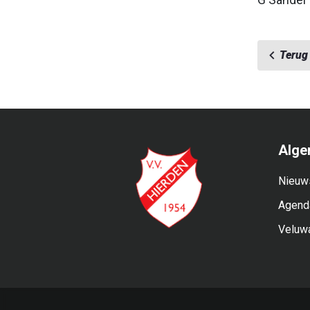
G Sander
Terug 
Alge
Nieuw
Agend
Veluw