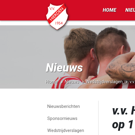
])
HOME
NIE
Nieuws
Home
Nieuws
Wedstrijdverslagen
v.
v.v.
Nieuwsberichten
Sponsornieuws
op 1
Wedstrijdverslagen