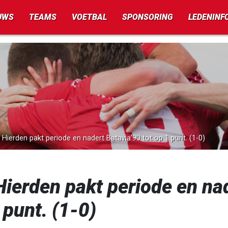
UWS
TEAMS
VOETBAL
SPONSORING
LEDENINF
v. Hierden pakt periode en nadert Batavia’90 tot op 1 punt. (1-0)
 Hierden pakt periode en na
 punt. (1-0)