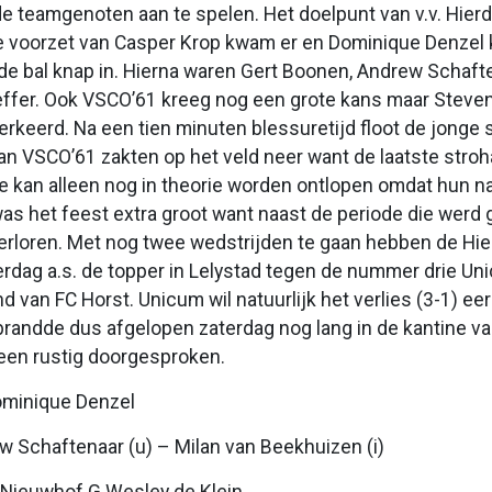
de teamgenoten aan te spelen. Het doelpunt van v.v. Hie
 voorzet van Casper Krop kwam er en Dominique Denzel 
de bal knap in. Hierna waren Gert Boonen, Andrew Schaft
reffer. Ook VSCO’61 kreeg nog een grote kans maar Steven va
verkeerd. Na een tien minuten blessuretijd floot de jonge 
an VSCO’61 zakten op het veld neer want de laatste stro
e kan alleen nog in theorie worden ontlopen omdat hun 
as het feest extra groot want naast de periode die werd
rloren. Met nog twee wedstrijden te gaan hebben de Hier
erdag a.s. de topper in Lelystad tegen de nummer drie Un
d van FC Horst. Unicum wil natuurlijk het verlies (3-1) ee
 brandde dus afgelopen zaterdag nog lang in de kantine van
een rustig doorgesproken.
ominique Denzel
w Schaftenaar (u) – Milan van Beekhuizen (i)