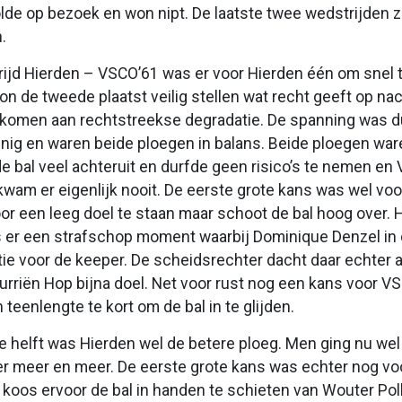
de op bezoek en won nipt. De laatste twee wedstrijden zi
.
ijd Hierden – VSCO’61 was er voor Hierden één om snel t
on de tweede plaatst veilig stellen wat recht geeft op n
komen aan rechtstreekse degradatie. De spanning was du
inig en waren beide ploegen in balans. Beide ploegen war
e bal veel achteruit en durfde geen risico’s te nemen e
kwam er eigenlijk nooit. De eerste grote kans was wel 
or een leeg doel te staan maar schoot de bal hoog over. Hi
 er een strafschop moment waarbij Dominique Denzel in 
tie voor de keeper. De scheidsrechter dacht daar echter a
urriën Hop bijna doel. Net voor rust nog een kans voor
teenlengte te kort om de bal in te glijden.
 helft was Hierden wel de betere ploeg. Men ging nu wel
 meer en meer. De eerste grote kans was echter nog voo
koos ervoor de bal in handen te schieten van Wouter Polh