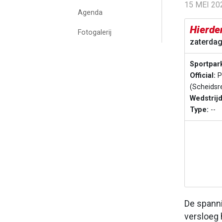
15 MEI 20
Agenda
Hierde
Fotogalerij
zaterdag
Sportpar
Official:
Pr
(Scheidsr
Wedstrij
Type:
--
De spanni
versloeg 