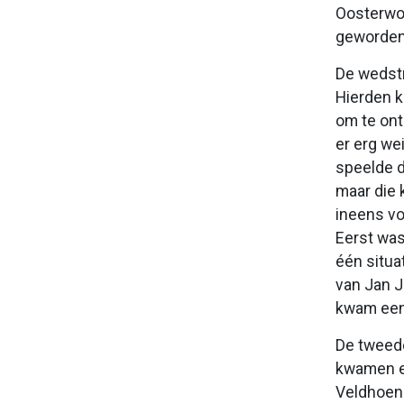
Oosterwol
geworden
De wedstr
Hierden k
om te ont
er erg we
speelde d
maar die 
ineens vo
Eerst was
één situa
van Jan J
kwam een 
De tweede
kwamen er
Veldhoen 