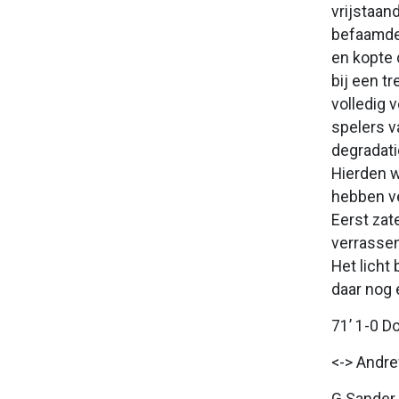
vrijstaan
befaamde
en kopte 
bij een t
volledig 
spelers v
degradati
Hierden w
hebben ve
Eerst zat
verrassen
Het licht
daar nog 
71’ 1-0 D
<-> Andre