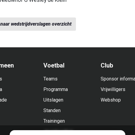
 Nieuwhof G Wesley de Klein
naar wedstrijdverslagen overzicht
meen
Voetbal
Club
s
Teams
Sponsor informa
a
Programma
Vrijwilligers
ade
Uitslagen
Webshop
Standen
Trainingen
Jeugdvoetbal