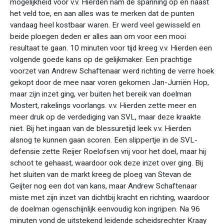
mogelijkheid voor v.v. Hierden nam de spanning op en naast
het veld toe, en aan alles was te merken dat de punten
vandaag heel kostbaar waren. Er werd veel gewisseld en
beide ploegen deden er alles aan om voor een mooi
resultaat te gaan. 10 minuten voor tijd kreeg v.v. Hierden een
volgende goede kans op de gelijkmaker. Een prachtige
voorzet van Andrew Schaftenaar werd richting de verre hoek
gekopt door de mee naar voren gekomen Jan-Jurriën Hop,
maar zijn inzet ging, ver buiten het bereik van doelman
Mostert, rakelings voorlangs. v.v. Hierden zette meer en
meer druk op de verdediging van SVL, maar deze kraakte
niet. Bij het ingaan van de blessuretijd leek v.v. Hierden
alsnog te kunnen gaan scoren. Een slippertje in de SVL-
defensie zette Reijer Roelofsen vrij voor het doel, maar hij
schoot te gehaast, waardoor ook deze inzet over ging. Bij
het sluiten van de markt kreeg de ploeg van Stevan de
Geijter nog een dot van kans, maar Andrew Schaftenaar
miste met zijn inzet van dichtbij kracht en richting, waardoor
de doelman ogenschijnlijk eenvoudig kon ingrijpen. Na 96
minuten vond de uitstekend leidende scheidsrechter Kraay