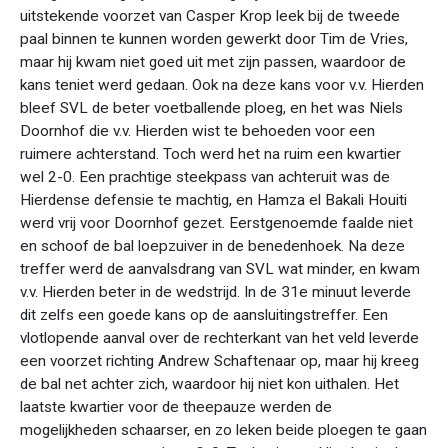
uitstekende voorzet van Casper Krop leek bij de tweede
paal binnen te kunnen worden gewerkt door Tim de Vries,
maar hij kwam niet goed uit met zijn passen, waardoor de
kans teniet werd gedaan. Ook na deze kans voor v.v. Hierden
bleef SVL de beter voetballende ploeg, en het was Niels
Doornhof die v.v. Hierden wist te behoeden voor een
ruimere achterstand. Toch werd het na ruim een kwartier
wel 2-0. Een prachtige steekpass van achteruit was de
Hierdense defensie te machtig, en Hamza el Bakali Houiti
werd vrij voor Doornhof gezet. Eerstgenoemde faalde niet
en schoof de bal loepzuiver in de benedenhoek. Na deze
treffer werd de aanvalsdrang van SVL wat minder, en kwam
v.v. Hierden beter in de wedstrijd. In de 31e minuut leverde
dit zelfs een goede kans op de aansluitingstreffer. Een
vlotlopende aanval over de rechterkant van het veld leverde
een voorzet richting Andrew Schaftenaar op, maar hij kreeg
de bal net achter zich, waardoor hij niet kon uithalen. Het
laatste kwartier voor de theepauze werden de
mogelijkheden schaarser, en zo leken beide ploegen te gaan