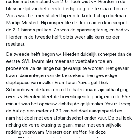
rusten met een stand van 2-0. Toch wist v.v. Hierden in de
blessuretijd van het eerste bedrijf nog toe te slaan. Tim de
Vries was het meest alert bij een te korte bal op doelman
Martijn Mostert. Hij omspeelde de doelman en kon simpel
de 2-1 binnen prikken. Zo was de spanning terug, en had v.v.
Hierden in de tweede helft plots weer alle kans op een
resultaat.
De tweede helft begon v.v. Hierden duidelijk scherper dan de
eerste. SVL kwam niet meer aan voetballen toe en
probeerde via de lange bal gevaarlijk te worden. Het gevaar
kwam daarentegen van de bezoekers. Een geweldige
dieptepass van invaller Eren Turan Yavuz gaf Rick
Schoonhoven de kans om uit te halen, maar zijn uithaal ging
over. v.v. Hierden bleef de bovenliggende partij, en in de 65e
minuut was het opnieuw dichtbij de gelijkmaker. Yavuz kreeg
de bal op een meter of 20 van het doel aangespeeld en
nam het doel met een afstandsschot onder vuur. De bal leek
richting de verre kruising te gaan, maar met een stijlvolle
redding voorkwam Mostert een treffer. Na deze