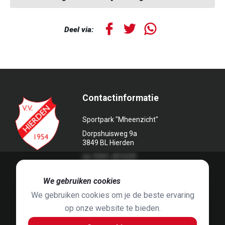
Deel via:
Contactinformatie
Sportpark "Mheenzicht"
Dorpshuisweg 9a
3849 BL Hierden
tel. 0341-451639
🍪
We gebruiken cookies
We gebruiken cookies om je de beste ervaring
op onze website te bieden.
Foto's door
Jaap Hop
& ontwerpen door
Grafyska