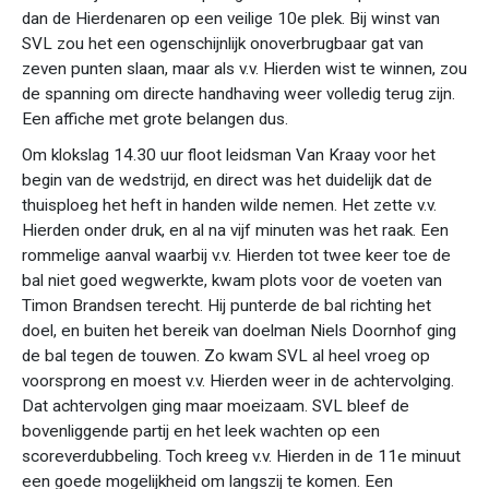
dan de Hierdenaren op een veilige 10e plek. Bij winst van
SVL zou het een ogenschijnlijk onoverbrugbaar gat van
zeven punten slaan, maar als v.v. Hierden wist te winnen, zou
de spanning om directe handhaving weer volledig terug zijn.
Een affiche met grote belangen dus.
Om klokslag 14.30 uur floot leidsman Van Kraay voor het
begin van de wedstrijd, en direct was het duidelijk dat de
thuisploeg het heft in handen wilde nemen. Het zette v.v.
Hierden onder druk, en al na vijf minuten was het raak. Een
rommelige aanval waarbij v.v. Hierden tot twee keer toe de
bal niet goed wegwerkte, kwam plots voor de voeten van
Timon Brandsen terecht. Hij punterde de bal richting het
doel, en buiten het bereik van doelman Niels Doornhof ging
de bal tegen de touwen. Zo kwam SVL al heel vroeg op
voorsprong en moest v.v. Hierden weer in de achtervolging.
Dat achtervolgen ging maar moeizaam. SVL bleef de
bovenliggende partij en het leek wachten op een
scoreverdubbeling. Toch kreeg v.v. Hierden in de 11e minuut
een goede mogelijkheid om langszij te komen. Een