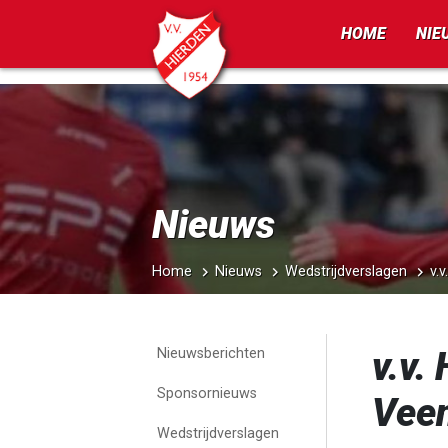
])
HOME
NIE
Nieuws
Home
Nieuws
Wedstrijdverslagen
v.
v.v.
Nieuwsberichten
Sponsornieuws
Veen
Wedstrijdverslagen