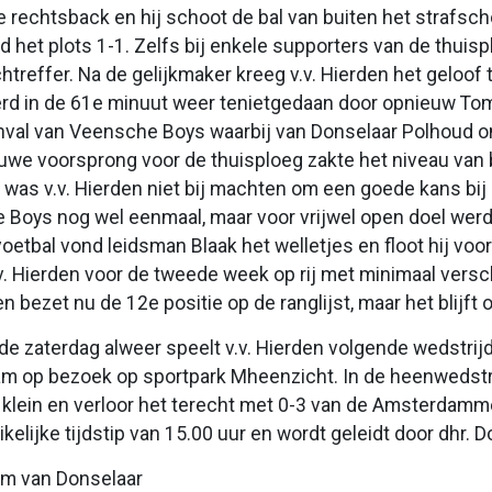
 rechtsback en hij schoot de bal van buiten het strafscho
d het plots 1-1. Zelfs bij enkele supporters van de thuis
htreffer. Na de gelijkmaker kreeg v.v. Hierden het geloof 
rd in de 61e minuut weer tenietgedaan door opnieuw Tom
val van Veensche Boys waarbij van Donselaar Polhoud o
uwe voorsprong voor de thuisploeg zakte het niveau van 
 was v.v. Hierden niet bij machten om een goede kans bij e
Boys nog wel eenmaal, maar voor vrijwel open doel werd
oetbal vond leidsman Blaak het welletjes en floot hij voo
.v. Hierden voor de tweede week op rij met minimaal vers
den bezet nu de 12e positie op de ranglijst, maar het blij
e zaterdag alweer speelt v.v. Hierden volgende wedstrij
 op bezoek op sportpark Mheenzicht. In de heenwedstrij
 klein en verloor het terecht met 0-3 van de Amsterdamme
ikelijke tijdstip van 15.00 uur en wordt geleidt door dhr. 
om van Donselaar