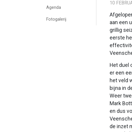
10 FEBRUA
Agenda
Afgelopen
Fotogalerij
aan een u
grillig s
eerste he
effectivi
Veensche
Het duel 
er een ee
het veld 
bijna in 
Weer twee
Mark Bott
en dus vo
Veensche 
de inzet 