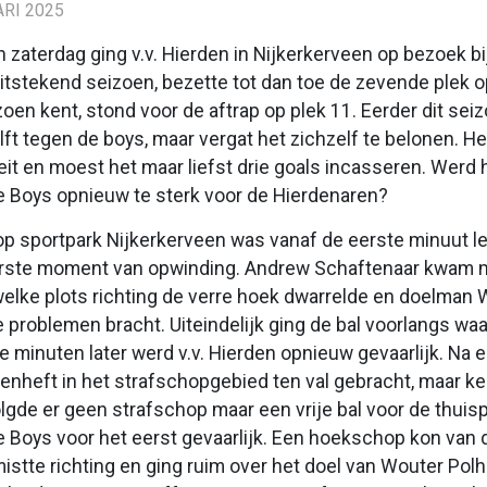
RI 2025
 zaterdag ging v.v. Hierden in Nijkerkerveen op bezoek b
itstekend seizoen, bezette tot dan toe de zevende plek op 
eizoen kent, stond voor de aftrap op plek 11. Eerder dit se
lft tegen de boys, maar vergat het zichzelf te belonen. He
teit en moest het maar liefst drie goals incasseren. Werd 
 Boys opnieuw te sterk voor de Hierdenaren?
op sportpark Nijkerkerveen was vanaf de eerste minuut l
rste moment van opwinding. Andrew Schaftenaar kwam me
welke plots richting de verre hoek dwarrelde en doelm
de problemen bracht. Uiteindelijk ging de bal voorlangs waa
 minuten later werd v.v. Hierden opnieuw gevaarlijk. Na 
enheft in het strafschopgebied ten val gebracht, maar ken
lgde er geen strafschop maar een vrije bal voor de thuis
Boys voor het eerst gevaarlijk. Een hoekschop kon van d
mistte richting en ging ruim over het doel van Wouter Pol