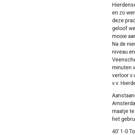
Hierdense
en zo wer
deze prac
geloof we
mooie aan
Na de nie
niveau en
Veensche 
minuten v
verloor v
v.v. Hier
Aanstaand
Amsterdam
maatje te
het gebru
40’ 1-0 T