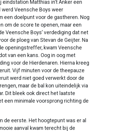
 eindstation Matthias in’t Anker een
al werd Veensche Boys weer
am een doelpunt voor de gastheren. Nog
den om de score te openen, maar een
de Veensche Boys’ verdediging dat net
or de ploeg van Stevan de Geijter. Na
p de openingstreffer, kwam Veensche
 dot van een kans. Oog in oog met
ding voor de Hierdenaren. Hierna kreeg
eruit. Vijf minuten voor de theepauze
uit werd niet goed verwerkt door de
engen, maar de bal kon uiteindelijk via
Dit bleek ook direct het laatste
et een minimale voorsprong richting de
 de eerste. Het hoogtepunt was er al
mooie aanval kwam terecht bij de