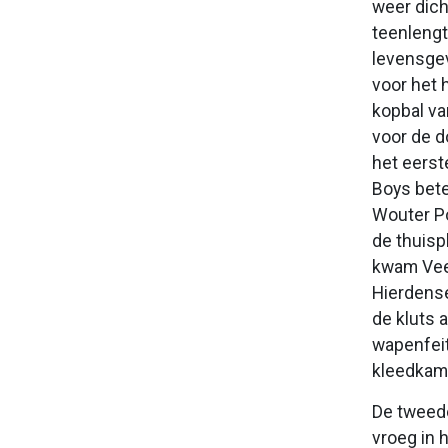
weer dich
teenlengt
levensgev
voor het 
kopbal va
voor de d
het eerst
Boys bete
Wouter Po
de thuisp
kwam Veen
Hierdense
de kluts 
wapenfeit
kleedkam
De tweede
vroeg in 