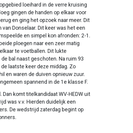
pgebied loeihard in de verre kruising
ploeg gingen de handen op elkaar voor
terug en ging het opzoek naar meer. Dit
 van Donselaar. Dit keer was het een
mspeelde en simpel kon afronden: 2-1.
beide ploegen naar een zeer matig
lkaar te voetballen. Dit lukte
 de bal naast geschoten. Na ruim 93
r de laatste keer deze middag. Zo
chil en waren de duiven opnieuw zuur.
ft ongemeen spannend in de 1e klasse F.
d. Dan komt titelkandidaat WV-HEDW uit
d was v.v. Hierden duidelijk een
rs. De wedstrijd zaterdag begint op
Donners.