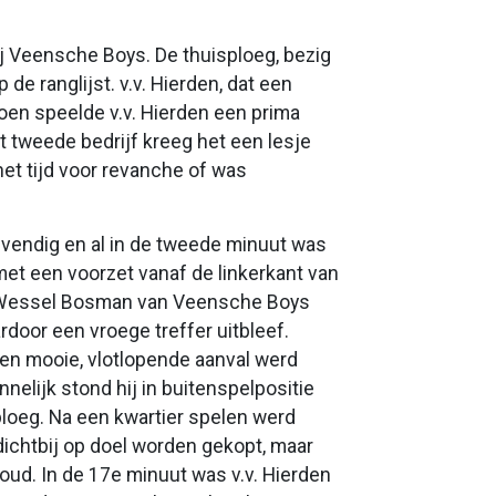
ij Veensche Boys. De thuisploeg, bezig
de ranglijst. v.v. Hierden, dat een
izoen speelde v.v. Hierden een prima
t tweede bedrijf kreeg het een lesje
het tijd voor revanche of was
evendig en al in de tweede minuut was
t een voorzet vanaf de linkerkant van
an Wessel Bosman van Veensche Boys
rdoor een vroege treffer uitbleef.
een mooie, vlotlopende aanval werd
nelijk stond hij in buitenspelpositie
ploeg. Na een kwartier spelen werd
ichtbij op doel worden gekopt, maar
houd. In de 17e minuut was v.v. Hierden