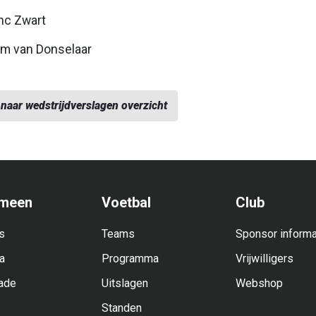
inc Zwart
om van Donselaar
naar wedstrijdverslagen overzicht
meen
Voetbal
Club
s
Teams
Sponsor informa
a
Programma
Vrijwilligers
ade
Uitslagen
Webshop
Standen