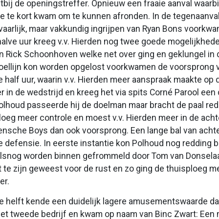
tbij de openingstreffer. Opnieuw een fraaie aanval waarbij
e te kort kwam om te kunnen afronden. In de tegenaanv
aarlijk, maar vakkundig ingrijpen van Ryan Bons voorkw
halve uur kreeg v.v. Hierden nog twee goede mogelijkhe
n Rick Schoonhoven welke net over ging en geklungel in 
oellijn kon worden opgelost voorkwamen de voorsprong vo
e half uur, waarin v.v. Hierden meer aanspraak maakte o
r in de wedstrijd en kreeg het via spits Corné Parool een
lhoud passeerde hij de doelman maar bracht de paal red
loeg meer controle en moest v.v. Hierden meer in de acht
sche Boys dan ook voorsprong. Een lange bal van achter
 defensie. In eerste instantie kon Polhoud nog redding br
alsnog worden binnen gefrommeld door Tom van Donselaar. 
 te zijn geweest voor de rust en zo ging de thuisploeg m
er.
 helft kende een duidelijk lagere amusementswaarde dan
het tweede bedrijf en kwam op naam van Binc Zwart: Een 