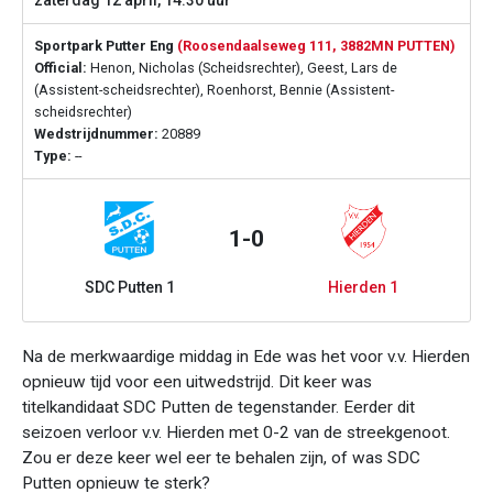
zaterdag 12 april, 14:30 uur
Sportpark Putter Eng
(Roosendaalseweg 111, 3882MN PUTTEN)
Official:
Henon, Nicholas (Scheidsrechter), Geest, Lars de
(Assistent-scheidsrechter), Roenhorst, Bennie (Assistent-
scheidsrechter)
Wedstrijdnummer:
20889
Type:
--
1-0
SDC Putten 1
Hierden 1
Na de merkwaardige middag in Ede was het voor v.v. Hierden
opnieuw tijd voor een uitwedstrijd. Dit keer was
titelkandidaat SDC Putten de tegenstander. Eerder dit
seizoen verloor v.v. Hierden met 0-2 van de streekgenoot.
Zou er deze keer wel eer te behalen zijn, of was SDC
Putten opnieuw te sterk?