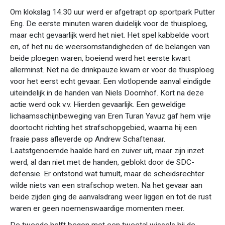
Om klokslag 14.30 uur werd er afgetrapt op sportpark Putter
Eng. De eerste minuten waren duidelijk voor de thuisploeg,
maar echt gevaarlijk werd het niet. Het spel kabbelde voort
en, of het nu de weersomstandigheden of de belangen van
beide ploegen waren, boeiend werd het eerste kwart
allerminst. Net na de drinkpauze kwam er voor de thuisploeg
voor het eerst echt gevaar. Een vlotlopende aanval eindigde
uiteindelijk in de handen van Niels Doornhof. Kort na deze
actie werd ook v.v. Hierden gevaarlijk. Een geweldige
lichaamsschijnbeweging van Eren Turan Yavuz gaf hem vrije
doortocht richting het strafschopgebied, waarna hij een
fraaie pass afleverde op Andrew Schaftenaar.
Laatstgenoemde haalde hard en zuiver uit, maar zijn inzet
werd, al dan niet met de handen, geblokt door de SDC-
defensie. Er ontstond wat tumult, maar de scheidsrechter
wilde niets van een strafschop weten. Na het gevaar aan
beide zijden ging de aanvalsdrang weer liggen en tot de rust
waren er geen noemenswaardige momenten meer.