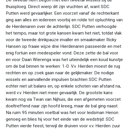
De tweede helft begon met een tweetal wissels bij de
thuisploeg. Direct wierp dit zijn vruchten af, want SDC
Putten werd gevaarlijker. Een voorzet vanaf de rechterkant
ging aan alles en iedereen voorbij en rolde tot opluchting van
de Hierdenaren over de achterlijn. SDC Putten verhoogde
het tempo, maar tot grote kansen kwam het niet, totdat vlak
voor de tweede drinkpauze invaller en smaakmaker Ricky
Hansen op fraaie wijze drie Hierdenaren passeerde en met
enig fortuin een medespeler vond. Deze zette de bal voor
en voor Daan Wierenga was het uiteindelijk een koud kunstje
om de bal binnen te werken: 1-0. V.v. Hierden moest de rug
rechten en op zoek gaan naar de gelijkmaker. De nodige
wissels en aanvallende impulsen brachten SDC Putten
echter niet uit balans en, op enkele schoten van afstand na,
werd v.v. Hierden niet meer gevaarlijk. De grootste kans
kwam nog via Twan van Nijhuis, die een afgemeten voorzet
doeltreffend naar zijn hoofd kreeg, maar de bal ging naast.
Na ruim 95 minuten voetbal was het voor leidsman Henon
genoeg en blies hij voor het einde van de wedstrijd. SDC
Putten vierde feest, terwijl de druiven voor v.v. Hierden zuur