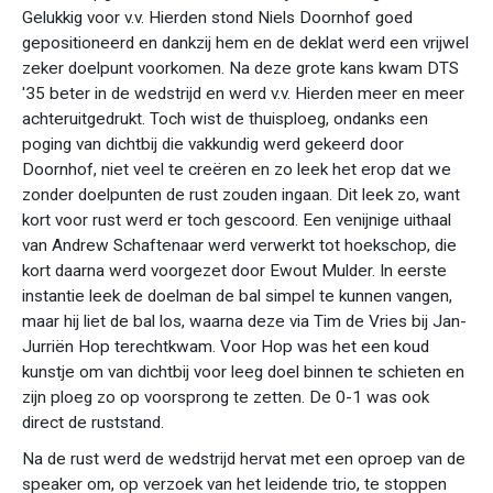
Gelukkig voor v.v. Hierden stond Niels Doornhof goed
gepositioneerd en dankzij hem en de deklat werd een vrijwel
zeker doelpunt voorkomen. Na deze grote kans kwam DTS
'35 beter in de wedstrijd en werd v.v. Hierden meer en meer
achteruitgedrukt. Toch wist de thuisploeg, ondanks een
poging van dichtbij die vakkundig werd gekeerd door
Doornhof, niet veel te creëren en zo leek het erop dat we
zonder doelpunten de rust zouden ingaan. Dit leek zo, want
kort voor rust werd er toch gescoord. Een venijnige uithaal
van Andrew Schaftenaar werd verwerkt tot hoekschop, die
kort daarna werd voorgezet door Ewout Mulder. In eerste
instantie leek de doelman de bal simpel te kunnen vangen,
maar hij liet de bal los, waarna deze via Tim de Vries bij Jan-
Jurriën Hop terechtkwam. Voor Hop was het een koud
kunstje om van dichtbij voor leeg doel binnen te schieten en
zijn ploeg zo op voorsprong te zetten. De 0-1 was ook
direct de ruststand.
Na de rust werd de wedstrijd hervat met een oproep van de
speaker om, op verzoek van het leidende trio, te stoppen