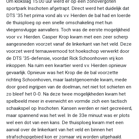
Om klokslag 15.00 uur werd er op een zonovergoten
sportpark Inschoten afgetrapt. Direct werd het duidelijk dat
DTS '35 het prima vond als v.v. Hierden de bal had en loerde
de thuisploeg op een snelle omschakeling met hun
vliegensvlugge aanvallers. Toch was de eerste mogelijkheid
voor v.v. Hierden. Casper Krop kwam met een zeer scherp
aangesneden voorzet vanaf de linkerkant van het veld. Deze
voorzet werd ternauwernood tot hoekschop verwerkt door
de DTS '35-defensie, voordat Rick Schoonhoven vrij kon
inkoppen. Na ruim een kwartier werd v.v. Hierden opnieuw
gevaarlijk. Opnieuw was het Krop die de bal voorzette
richting Schoonhoven, maar laatstgenoemde kwam, mede
door goed ingrijpen van de doelman, net niet tot schieten en
zo bleef het 0-0. Na deze twee mogelijkheden kwam het
spelbeeld meer in evenwicht en vormde zich een tactisch
schaakspel op Inschoten. Kansen werden er niet gecreëerd,
maar spannend was het wel. In de 33e minuut was er plots
wel een dot van een kans. De thuisploeg kwam met een
aanval over de linkerkant van het veld en binnen het
strafschopgebied kon er zomaar vrij worden uitgehaald.