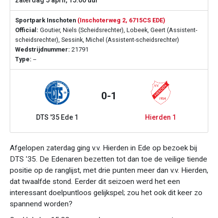
zaterdag 5 april, 15:00 uur
Sportpark Inschoten
(Inschoterweg 2, 6715CS EDE)
Official:
Goutier, Niels (Scheidsrechter), Lobeek, Geert (Assistent-
scheidsrechter), Sessink, Michel (Assistent-scheidsrechter)
Wedstrijdnummer:
21791
Type:
--
0-1
DTS '35 Ede 1
Hierden 1
Afgelopen zaterdag ging v.v. Hierden in Ede op bezoek bij
DTS '35. De Edenaren bezetten tot dan toe de veilige tiende
positie op de ranglijst, met drie punten meer dan v.v. Hierden,
dat twaalfde stond. Eerder dit seizoen werd het een
interessant doelpuntloos gelijkspel; zou het ook dit keer zo
spannend worden?