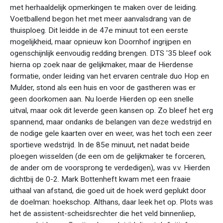
met herhaaldelijk opmerkingen te maken over de leiding.
Voetballend begon het met meer aanvalsdrang van de
thuisploeg. Dit leidde in de 47e minuut tot een eerste
mogelijkheid, maar opnieuw kon Doornhof ingrijpen en
ogenschijnlijk eenvoudig redding brengen. DTS '35 bleef ook
hierna op zoek naar de gelijkmaker, maar de Hierdense
formatie, onder leiding van het ervaren centrale duo Hop en
Mulder, stond als een huis en voor de gastheren was er
geen doorkomen aan. Nu loerde Hierden op een snelle
uitval, maar ook dit leverde geen kansen op. Zo bleef het erg
spannend, maar ondanks de belangen van deze wedstrijd en
de nodige gele kaarten over en weer, was het toch een zeer
sportieve wedstrijd. In de 85e minuut, net nadat beide
ploegen wisselden (de een om de gelijkmaker te forceren,
de ander om de voorsprong te verdedigen), was v.v. Hierden
dichtbij de 0-2. Mark Bottenheft kwam met een fraaie
uithaal van afstand, die goed uit de hoek werd geplukt door
de doelman: hoekschop. Althans, daar leek het op. Plots was
het de assistent-scheidsrechter die het veld binnenliep,