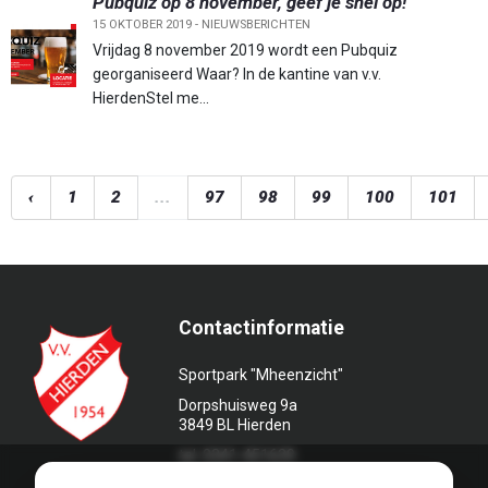
Pubquiz op 8 november, geef je snel op!
15 OKTOBER 2019 -
NIEUWSBERICHTEN
Vrijdag 8 november 2019 wordt een Pubquiz
georganiseerd Waar? In de kantine van v.v.
HierdenStel me...
‹
1
2
...
97
98
99
100
101
Contactinformatie
Sportpark "Mheenzicht"
Dorpshuisweg 9a
3849 BL Hierden
tel. 0341-451639