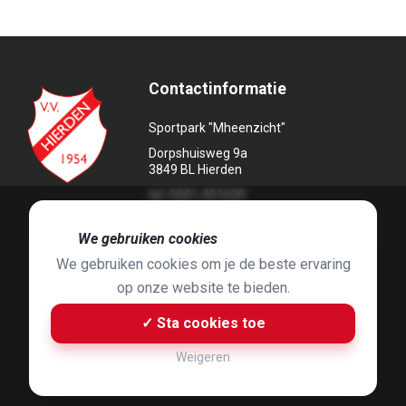
Contactinformatie
Sportpark "Mheenzicht"
Dorpshuisweg 9a
3849 BL Hierden
tel. 0341-451639
🍪
We gebruiken cookies
We gebruiken cookies om je de beste ervaring
op onze website te bieden.
Foto's door
Jaap Hop
& ontwerpen door
Grafyska
✓ Sta cookies toe
Built by
Bluey B.V.
& Jelle de Haan
Weigeren