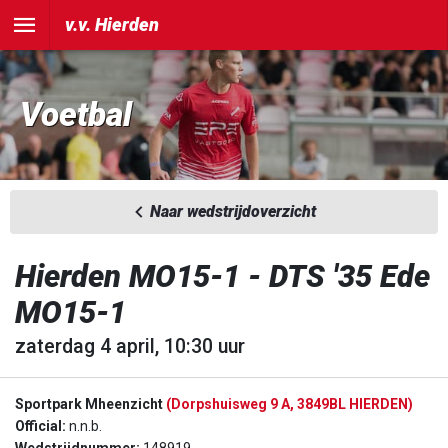
v.v. Hierden
Voetbal
Naar wedstrijdoverzicht
Hierden MO15-1 - DTS '35 Ede
MO15-1
zaterdag 4 april, 10:30 uur
Sportpark Mheenzicht
(Dorpshuisweg 9 A, 3849BL HIERDEN)
Official:
n.n.b.