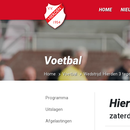
HOME
NIE
Voetbal
Home
Voetbal
Wedstrijd: Hierden 3 te
Programma
Hier
Uitslagen
zater
Afgelastingen