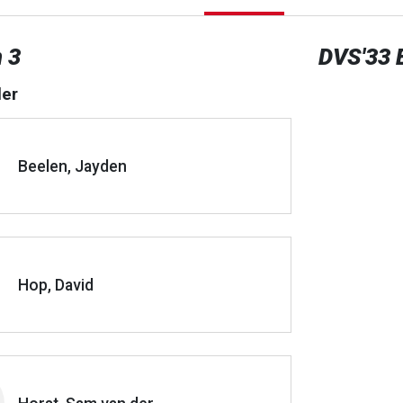
 3
DVS'33 
er
Beelen, Jayden
Hop, David