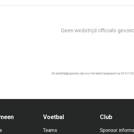
Geen wedstrijd officials gevon
De wedstrijdgegevens zijn voor het laatst aangepast op 24-07-2
meen
Voetbal
Club
s
Teams
Sponsor informa