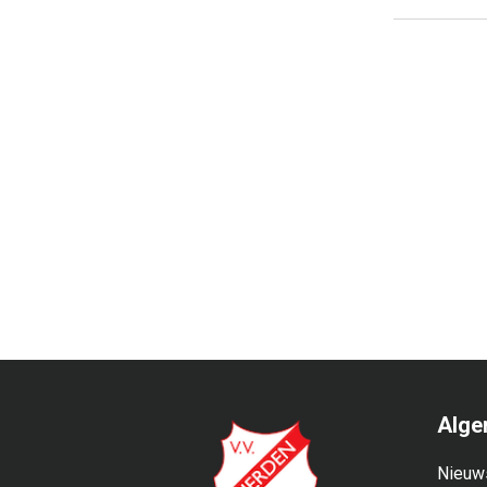
Alge
Nieuw