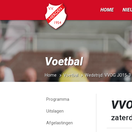
HOME
NIE
Voetbal
Home
Voetbal
Wedstrijd: VVOG JO15-3
Programma
VVO
Uitslagen
zater
Afgelastingen