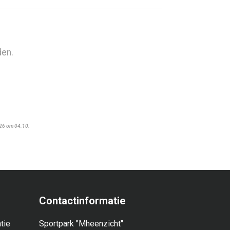
den.
026 om 04:10.
Contactinformatie
tie
Sportpark "Mheenzicht"