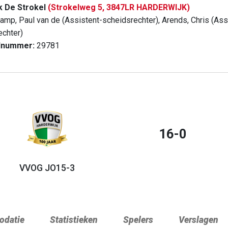
k De Strokel
(Strokelweg 5, 3847LR HARDERWIJK)
amp, Paul van de (Assistent-scheidsrechter), Arends, Chris (Assi
echter)
dnummer:
29781
16-0
VVOG JO15-3
datie
Statistieken
Spelers
Verslagen