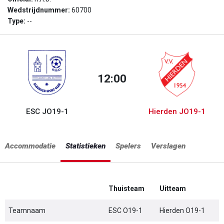
Wedstrijdnummer:
60700
Type:
--
12:00
ESC JO19-1
Hierden JO19-1
Accommodatie
Statistieken
Spelers
Verslagen
Thuisteam
Uitteam
Teamnaam
ESC O19-1
Hierden O19-1