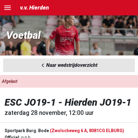
v.v. Hierden
Voetbal
Naar wedstrijdoverzicht
Afgelast
ESC JO19-1 - Hierden JO19-1
zaterdag 28 november, 12:00 uur
Sportpark Burg. Bode
(Zwolscheweg 6 A, 8081CG ELBURG)
Official:
n.n.b.