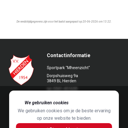
De wedstrijdgegevens zijn voor het laatst aangepast op 20-06-2026 om 13:22.
Contactinformatie
Sportpark "Mheenzicht"
Dorpshuisweg 9a
3849 BL Hierden
tel. 0341-451639
🍪
We gebruiken cookies
We gebruiken cookies om je de beste ervaring
op onze website te bieden.
Foto's door
Jaap Hop
& ontwerpen door
Grafyska