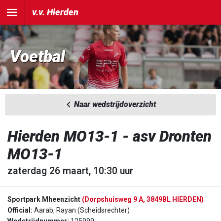
v.v. Hierden
Voetbal
Naar wedstrijdoverzicht
Hierden MO13-1 - asv Dronten
MO13-1
zaterdag 26 maart, 10:30 uur
Sportpark Mheenzicht
(Dorpshuisweg 9 A, 3849BL HIERDEN)
Official:
Aarab, Rayan (Scheidsrechter)