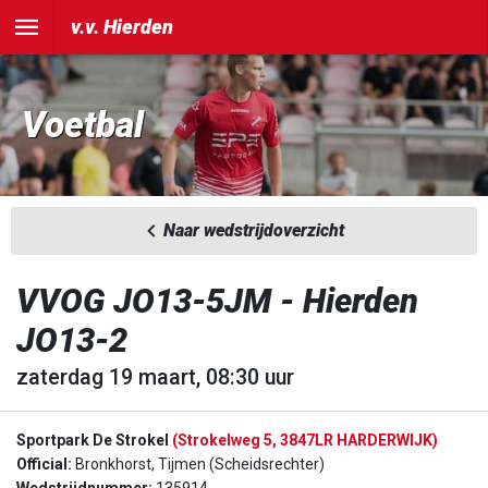
v.v. Hierden
Voetbal
Naar wedstrijdoverzicht
VVOG JO13-5JM - Hierden
JO13-2
zaterdag 19 maart, 08:30 uur
Sportpark De Strokel
(Strokelweg 5, 3847LR HARDERWIJK)
Official:
Bronkhorst, Tijmen (Scheidsrechter)