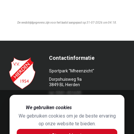
De wedstrijdgegevens zijn voor het laatst aangepast op 31-07-2026 om 04:18.
Contactinformatie
Sportpark "Mheenzicht"
Dorpshuisweg 9a
3849 BL Hierden
tel. 0341-451639
🍪
We gebruiken cookies
We gebruiken cookies om je de beste ervaring
op onze website te bieden.
Foto's door
Jaap Hop
& ontwerpen door
Grafyska