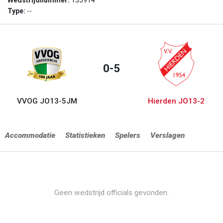
Wedstrijdnummer:
135914
Type:
--
0-5
VVOG JO13-5JM
Hierden JO13-2
Accommodatie
Statistieken
Spelers
Verslagen
Geen wedstrijd officials gevonden.