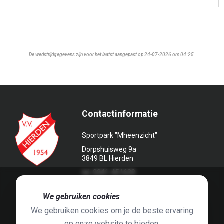
De wedstrijdgegevens zijn voor het laatst aangepast op 24-07-2026 om 04:25.
Contactinformatie
Sportpark "Mheenzicht"
Dorpshuisweg 9a
3849 BL Hierden
tel. 0341-451639
🍪
We gebruiken cookies
We gebruiken cookies om je de beste ervaring
op onze website te bieden.