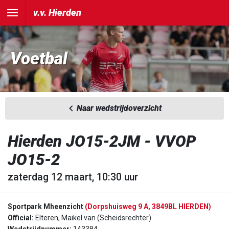
v.v. Hierden
Voetbal
Naar wedstrijdoverzicht
Hierden JO15-2JM - VVOP
JO15-2
zaterdag 12 maart, 10:30 uur
Sportpark Mheenzicht
(Dorpshuisweg 9 A, 3849BL HIERDEN)
Official:
Elteren, Maikel van (Scheidsrechter)