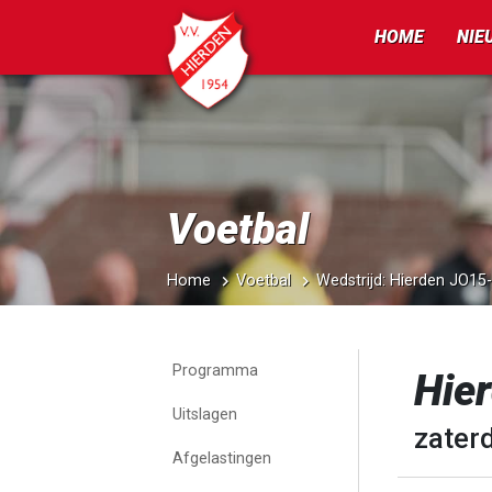
HOME
NIE
Voetbal
Home
Voetbal
Wedstrijd: Hierden JO15
Programma
Hie
Uitslagen
zaterd
Afgelastingen