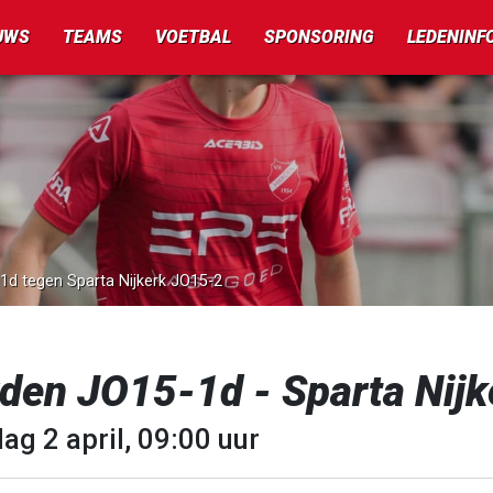
UWS
TEAMS
VOETBAL
SPONSORING
LEDENINF
-1d tegen Sparta Nijkerk JO15-2
rden JO15-1d - Sparta Nij
ag 2 april, 09:00 uur