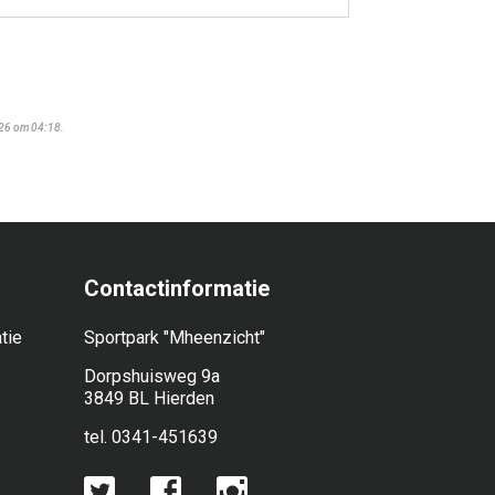
026 om 04:18.
Contactinformatie
tie
Sportpark "Mheenzicht"
Dorpshuisweg 9a
3849 BL Hierden
tel. 0341-451639