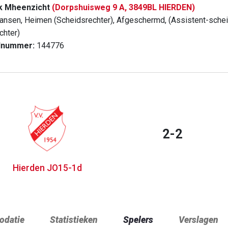
k Mheenzicht
(Dorpshuisweg 9 A, 3849BL HIERDEN)
ansen, Heimen (Scheidsrechter), Afgeschermd, (Assistent-scheid
chter)
dnummer:
144776
2-2
Hierden JO15-1d
datie
Statistieken
Spelers
Verslagen