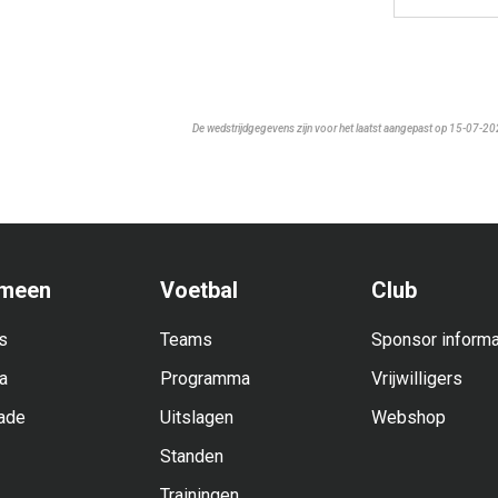
De wedstrijdgegevens zijn voor het laatst aangepast op 15-07-2
meen
Voetbal
Club
s
Teams
Sponsor informa
a
Programma
Vrijwilligers
ade
Uitslagen
Webshop
Standen
Trainingen