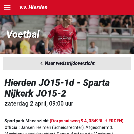
v.v. Hierden
Voetbal
Naar wedstrijdoverzicht
Hierden JO15-1d - Sparta
Nijkerk JO15-2
zaterdag 2 april, 09:00 uur
Sportpark Mheenzicht
(Dorpshuisweg 9 A, 3849BL HIERDEN)
Official:
Jansen, Heimen (Scheidsrechter), Afgeschermd,