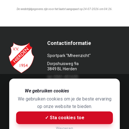
De wedstrijdgegevens zijn voor het laatst aangepast op 24-07-2026 om 04:26.
Contactinformatie
Sportpark "Mheenzicht"
Dorpshuisweg 9a
3849 BL Hierden
tel. 0341-451639
🍪
We gebruiken cookies
We gebruiken cookies om je de beste ervaring
op onze website te bieden.
Foto's door
Jaap Hop
& ontwerpen door
Grafyska
✓ Sta cookies toe
Built by
Bluey B.V.
& Jelle de Haan
Weigeren